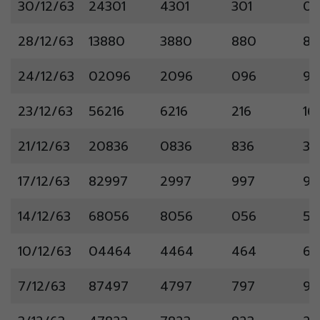
30/12/63
24301
4301
301
01
28/12/63
13880
3880
880
80
24/12/63
02096
2096
096
96
23/12/63
56216
6216
216
16
21/12/63
20836
0836
836
36
17/12/63
82997
2997
997
97
14/12/63
68056
8056
056
56
10/12/63
04464
4464
464
64
7/12/63
87497
4797
797
97