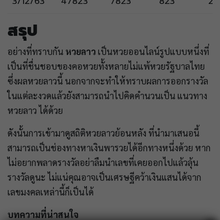
3/12/63
47823
7823
823
23
สรุป
อย่างที่ทราบกัน
หวยลาว
เป็นหวยออนไลน์รูปแบบหนึ่งที่
เป็นที่ชื่นชอบของคอหวยทั้งหลายไม่แพ้หวยรัฐบาลไทย
ซึ่งผลหวยลาวนี้ นอกจากจะทำให้ทราบผลการออกรางวัล
ในแต่ละงวดแล้วยังสามารถนำไปคิดคำนวนเป็น แนวทาง
หวยลาว ได้ด้วย
ดังนั้นการเข้ามาดูสถิติหวยลาวย้อนหลัง ที่นำมาเสนอนี้
สามารถเป็นช่องทางหาเงินพารวยได้อีกทางหนึ่งด้วย หาก
ไม่อยากพลาดรางวัลอย่าลืมนำเลขที่เคยออกไปแล้วลุ้น
รางวัลดูนะ ไม่แน่คุณอาจเป็นเศรษฐีคว้าเงินแสนได้จาก
เลขมงคลเหล่านี้ก็เป็นได้
บทความที่น่าสนใจ