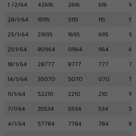
1 /2/64
42616
2616
616
16
28/1/64
15115
5115
115
15
25/1/64
21695
1695
695
95
21/1/64
80964
0964
964
64
18/1/64
28777
8777
777
77
14/1/64
35070
5070
070
70
11/1/64
52210
2210
210
10
7/1/64
35534
5534
534
34
4/1/64
57784
7784
784
84