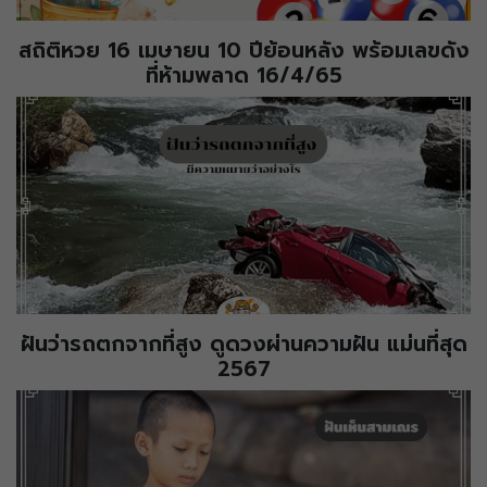
สถิติหวย 16 เมษายน 10 ปีย้อนหลัง พร้อมเลขดัง
ที่ห้ามพลาด 16/4/65
ฝันว่ารถตกจากที่สูง ดูดวงผ่านความฝัน แม่นที่สุด
2567