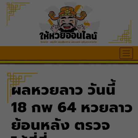
ผลหวยลาว วันนี้
18 กพ 64 หวยลาว
ย้อนหลัง ตรวจ