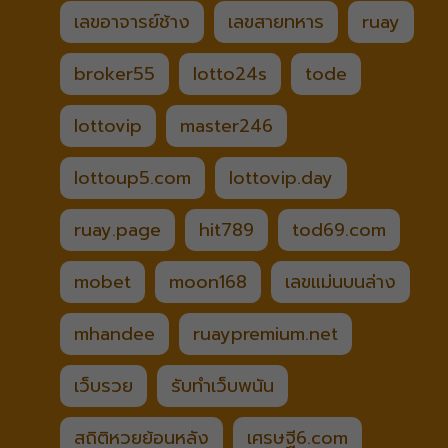
เลขอาจารย์ช้าง
เลขสายทหาร
ruay
broker55
lotto24s
tode
lottovip
master246
lottoup5.com
lottovip.day
ruay.page
hit789
tod69.com
mobet
moon168
เลขแม่นบนล่าง
mhandee
ruaypremium.net
เว็บรวย
รับทำเว็บพนัน
สถิติหวยย้อนหลัง
เศรษฐี6.com