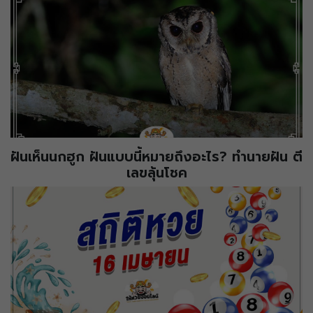
ฝันเห็นนกฮูก ฝันแบบนี้หมายถึงอะไร? ทำนายฝัน ตี
เลขลุ้นโชค