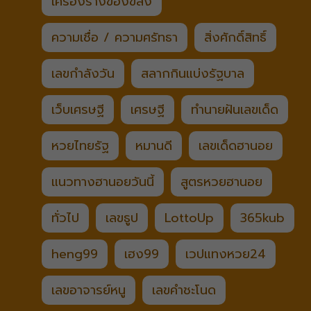
เครื่องรางของขลัง
ความเชื่อ / ความศรัทธา
สิ่งศักดิ์สิทธิ์
เลขกำลังวัน
สลากกินแบ่งรัฐบาล
เว็บเศรษฐี
เศรษฐี
ทำนายฝันเลขเด็ด
หวยไทยรัฐ
หมานดี
เลขเด็ดฮานอย
แนวทางฮานอยวันนี้
สูตรหวยฮานอย
ทั่วไป
เลขธูป
LottoUp
365kub
heng99
เฮง99
เวปแทงหวย24
เลขอาจารย์หนู
เลขคำชะโนด