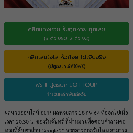
คลิกแทงหวย รับทุกหวย ทุกเลข
(3 ตัว 950, 2 ตัว 92)
คลิกเล่นไฮโล หัวก้อย ได้เงินจริง
(มีสูตรเกมให้ใช้ฟรี)
ฟรี !! สูตรยี่กี LOTTOUP
ทำเงินหลักพันต่อวัน
ผลหวยออนไลน์ อย่าง
ผลหวยลาว
18 กพ 64 ที่ออกไปเมื่อ
เวลา 20.30 น. ของวันจันทร์ ที่ผ่านมา เพื่อตอบคำถามคอ
หวยที่ค้นหาผ่าน Google ว่า หวยลาวออกวันไหน สามารถ