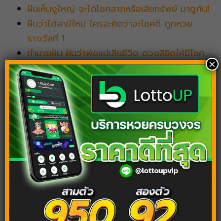
ฝันเห็นงูใหญ่ จะได้โชคลาภหรือเสียทรัพย์ มาดูกัน!
ฝันว่าได้สามีใหม่ ใครจะคิดว่าจะโชคดี ถูกหวย
รางวัลที่ 1
ทำนายฝัน ฝันว่าพ่อแม่เสียชีวิต ดวงลิขิตให้มีโชค
×
หรือลางร้าย?
ฝันเห็นงูใหญ่ จะได้โชคลาภหรือเสียทรัพย์ มาดูกัน!
Tags:
ฝันว่าตัดหญ้า
ฝันเห็นคนตัดหญ้า
บทความต้องอ่านต่อ