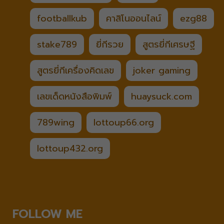
footballkub
คาสิโนออนไลน์
ezg88
stake789
ยี่กีรวย
สูตรยี่กีเศรษฐี
สูตรยี่กีเครื่องคิดเลข
joker gaming
เลขเด็ดหนังสือพิมพ์
huaysuck.com
789wing
lottoup66.org
lottoup432.org
FOLLOW ME