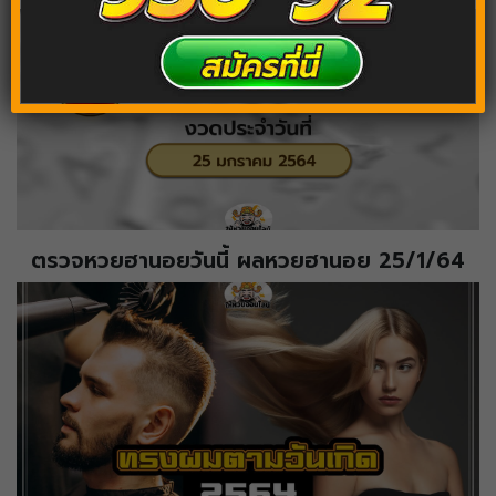
ตรวจหวยฮานอยวันนี้ ผลหวยฮานอย 25/1/64