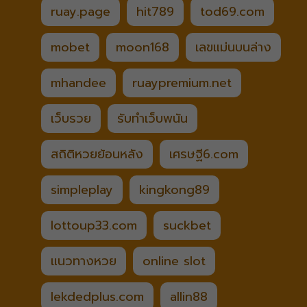
ruay.page
hit789
tod69.com
mobet
moon168
เลขแม่นบนล่าง
mhandee
ruaypremium.net
เว็บรวย
รับทำเว็บพนัน
สถิติหวยย้อนหลัง
เศรษฐี6.com
simpleplay
kingkong89
lottoup33.com
suckbet
แนวทางหวย
online slot
lekdedplus.com
allin88