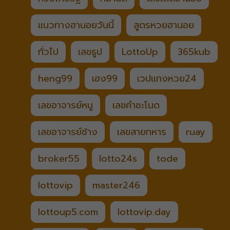
แนวทางฮานอยวันนี้
สูตรหวยฮานอย
ทั่วไป
เลขธูป
LottoUp
365kub
heng99
เฮง99
เวปแทงหวย24
เลขอาจารย์หนู
เลขคำชะโนด
เลขอาจารย์ช้าง
เลขสายทหาร
ruay
broker55
lotto24s
tode
lottovip
master246
lottoup5.com
lottovip.day