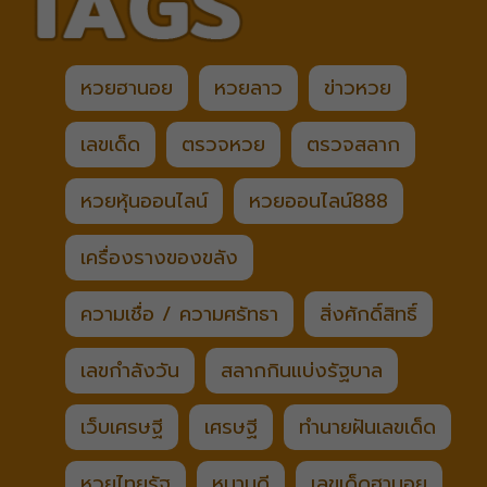
หวยฮานอย
หวยลาว
ข่าวหวย
เลขเด็ด
ตรวจหวย
ตรวจสลาก
หวยหุ้นออนไลน์
หวยออนไลน์888
เครื่องรางของขลัง
ความเชื่อ / ความศรัทธา
สิ่งศักดิ์สิทธิ์
เลขกำลังวัน
สลากกินแบ่งรัฐบาล
เว็บเศรษฐี
เศรษฐี
ทำนายฝันเลขเด็ด
หวยไทยรัฐ
หมานดี
เลขเด็ดฮานอย