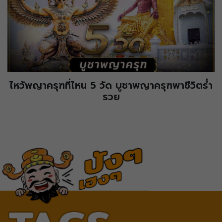
ไหว้พญาครุฑที่ไหน 5 วัด บูชาพญาครุฑพาชีวิตร่ำ
รวย