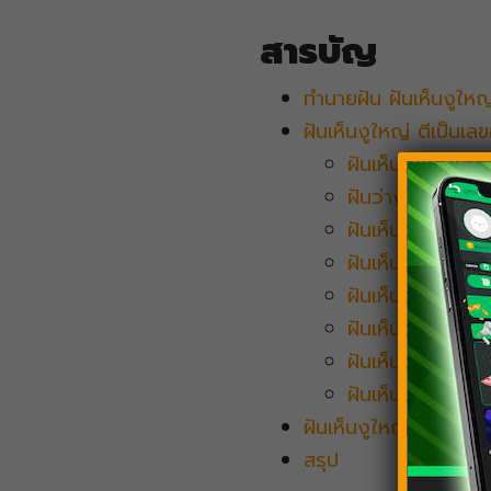
สารบัญ
ทำนายฝัน ฝันเห็นงูให
ฝันเห็นงูใหญ่ ตีเป็นเล
ฝันเห็นงูใหญ่ไล่ต
ฝันว่างูใหญ่ เข้าบ
ฝันเห็นงูตัวใหญ่
ฝันเห็นงูใหญ่ 2 ต
ฝันเห็นงูใหญ่สีดำ
ฝันเห็นงูเหลือมตั
ฝันเห็นงูจงอางต
ฝันเห็นงูเห่าตัวให
ฝันเห็นงูใหญ่ เลขเด็ด
สรุป