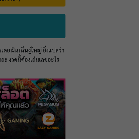
ครเคย
ฝันเห็นงูใหญ่
ยิ่งแปลว่า
หละ งวดนี้ต้องเล่นเลขอะไร