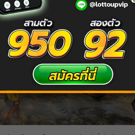
ห็นงูใหญ่