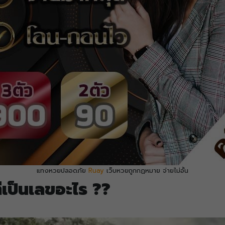
แทงหวยปลอดภัย
Ruay
เว็บหวยถูกกฏหมาย จ่ายไม่อั้น
ตีเป็นเลขอะไร ??