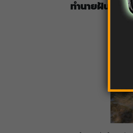
ทำนายฝัน ฝันเ