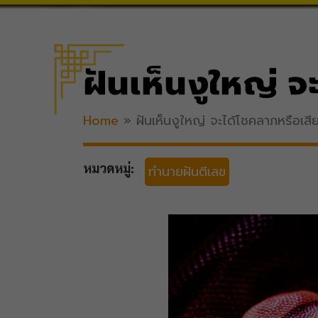
ฝันเห็นงูใหญ่ จ
Home
»
ฝันเห็นงูใหญ่ จะได้โชคลาภหรือเสีย
หมวดหมู่:
ทำนายฝันตีเลข