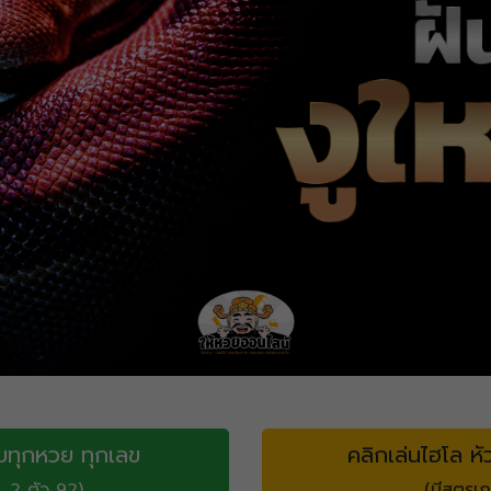
บทุกหวย ทุกเลข
คลิกเล่นไฮโล หั
, 2 ตัว 92)
(มีสูตรเก