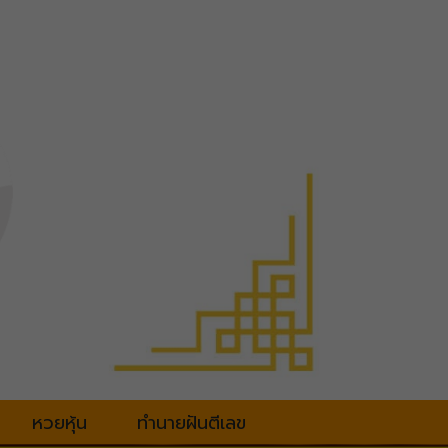
หวยหุ้น
ทำนายฝันตีเลข