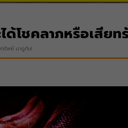
ะได้โชคลาภหรือเสียทรั
ทรัพย์ มาดูกัน!