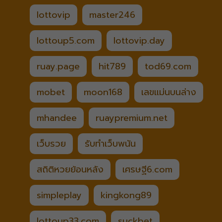
lottovip
master246
lottoup5.com
lottovip.day
ruay.page
hit789
tod69.com
mobet
moon168
เลขแม่นบนล่าง
mhandee
ruaypremium.net
เว็บรวย
รับทำเว็บพนัน
สถิติหวยย้อนหลัง
เศรษฐี6.com
simpleplay
kingkong89
lottoup33.com
suckbet