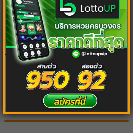
ทำนายฝัน ฝันเห็นงูเข้าบ้าน เตรียมรับโชคลาภได้เลย!
ฝันเห็นงูเลื้อยมาหา แปลว่าอะไร เลขเด็ดทำนายฝัน
งวดนี้!
Tags:
ฝันว่ากลับต่างจังหวัด
ฝันว่ากลับบ้าน
ฝันว่าได้กลับต่างจังหวัด
ฝันว่าได้กลับบ้าน