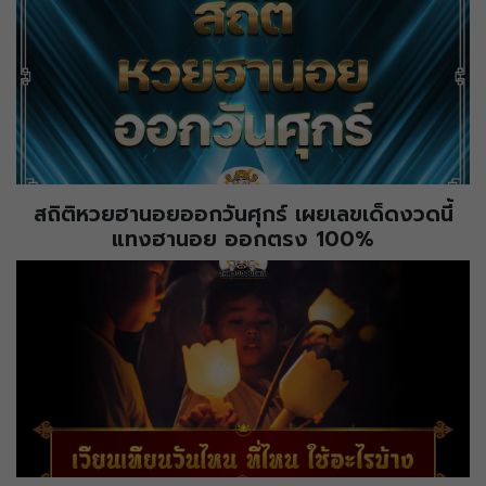
สถิติหวยฮานอยออกวันศุกร์ เผยเลขเด็ดงวดนี้
แทงฮานอย ออกตรง 100%