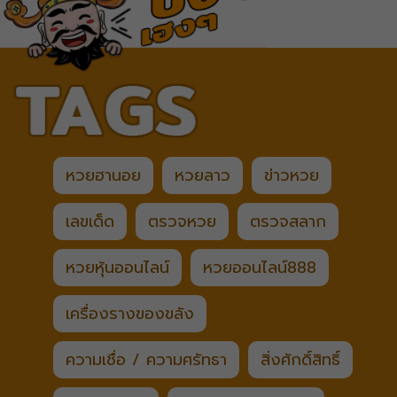
หวยฮานอย
หวยลาว
ข่าวหวย
เลขเด็ด
ตรวจหวย
ตรวจสลาก
หวยหุ้นออนไลน์
หวยออนไลน์888
เครื่องรางของขลัง
ความเชื่อ / ความศรัทธา
สิ่งศักดิ์สิทธิ์