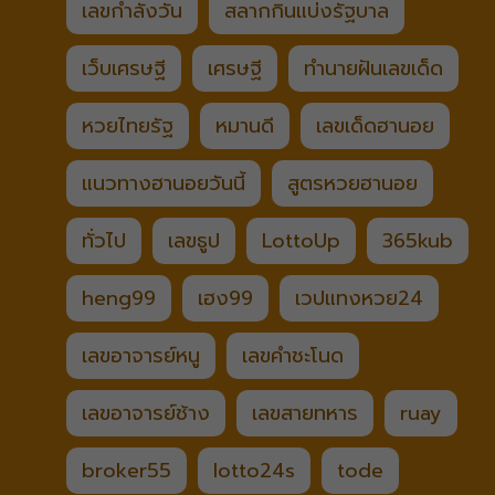
เลขกำลังวัน
สลากกินแบ่งรัฐบาล
เว็บเศรษฐี
เศรษฐี
ทำนายฝันเลขเด็ด
หวยไทยรัฐ
หมานดี
เลขเด็ดฮานอย
แนวทางฮานอยวันนี้
สูตรหวยฮานอย
ทั่วไป
เลขธูป
LottoUp
365kub
heng99
เฮง99
เวปแทงหวย24
เลขอาจารย์หนู
เลขคำชะโนด
เลขอาจารย์ช้าง
เลขสายทหาร
ruay
broker55
lotto24s
tode