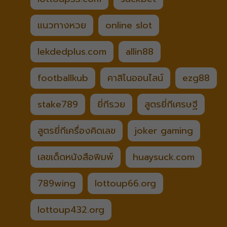
แนวทางหวย
online slot
lekdedplus.com
allin88
footballkub
คาสิโนออนไลน์
ezg88
stake789
ยี่กีรวย
สูตรยี่กีเศรษฐี
สูตรยี่กีเครื่องคิดเลข
joker gaming
เลขเด็ดหนังสือพิมพ์
huaysuck.com
789wing
lottoup66.org
lottoup432.org