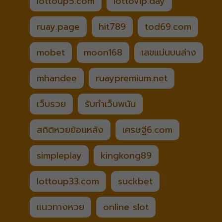
lottoup5.com
lottovip.day
ruay.page
hit789
tod69.com
mobet
moon168
เลขแม่นบนล่าง
mhandee
ruaypremium.net
เว็บรวย
รับทำเว็บพนัน
สถิติหวยย้อนหลัง
เศรษฐี6.com
simpleplay
kingkong89
lottoup33.com
suckbet
แนวทางหวย
online slot