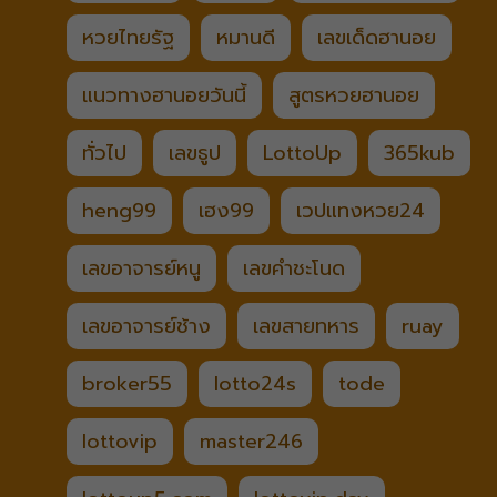
หวยไทยรัฐ
หมานดี
เลขเด็ดฮานอย
แนวทางฮานอยวันนี้
สูตรหวยฮานอย
ทั่วไป
เลขธูป
LottoUp
365kub
heng99
เฮง99
เวปแทงหวย24
เลขอาจารย์หนู
เลขคำชะโนด
เลขอาจารย์ช้าง
เลขสายทหาร
ruay
broker55
lotto24s
tode
lottovip
master246