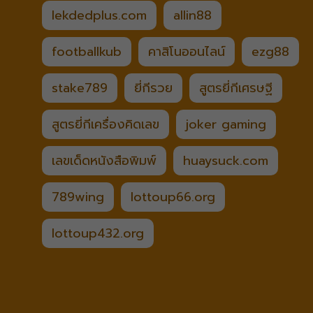
lekdedplus.com
allin88
footballkub
คาสิโนออนไลน์
ezg88
stake789
ยี่กีรวย
สูตรยี่กีเศรษฐี
สูตรยี่กีเครื่องคิดเลข
joker gaming
เลขเด็ดหนังสือพิมพ์
huaysuck.com
789wing
lottoup66.org
lottoup432.org