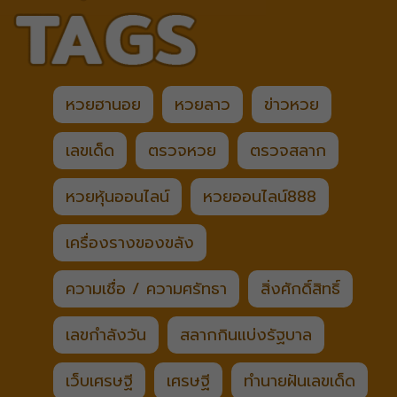
หวยฮานอย
หวยลาว
ข่าวหวย
เลขเด็ด
ตรวจหวย
ตรวจสลาก
หวยหุ้นออนไลน์
หวยออนไลน์888
เครื่องรางของขลัง
ความเชื่อ / ความศรัทธา
สิ่งศักดิ์สิทธิ์
เลขกำลังวัน
สลากกินแบ่งรัฐบาล
เว็บเศรษฐี
เศรษฐี
ทำนายฝันเลขเด็ด