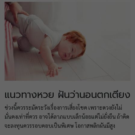
แนวทางหวย ฝันว่านอนตกเตียง
ช่วงนี้ควรระมัดระวังเรื่องการเสี่ยงโชค เพราะดวงยังไม่
มั่นคงเท่าที่ควร อาจได้ลาภแบบเล็กน้อยแต่ไม่ยั่งยืน ถ้าคิด
จะลงทุนควรรอบคอบเป็นพิเศษ โอกาสพลิกผันมีสูง