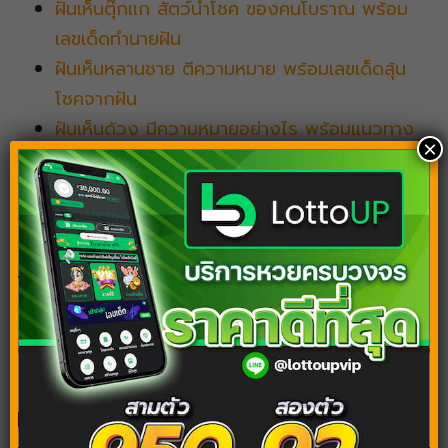
ฝันเห็นตุ๊กแก สัตว์นำโชค ของคนโบราณ พร้อม
เลขเด็ดทำนายฝัน
ฝันเห็นหลานชาย ตีความหมาย พร้อมเลขเด็ดลุ้น
โชคจากฝัน
ฝันเห็นด้วง มีความหมายอย่างไร พร้อมแนวทาง
×
พารวย
Tags:
ฝันว่าตกเตียง
ฝันว่านอนตกเตียง
บทความต้องอ่านต่อ