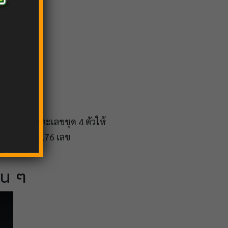
ต็ง-โต๊ด และเลขชุด 4 ตัวให้
 70,72,73,75,76 เลข
ัด 5555
่น ๆ