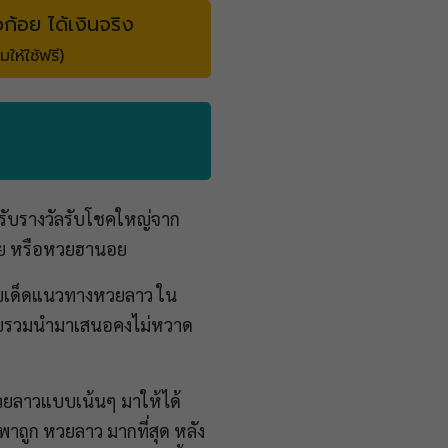
วก้อย ได้เงินจริง
มให้ใช้ฟรี)
ุ้นรับรางวัลรับโชคใหญ่จาก
ลไทย หรือหวยฮานอย
เลขเด็ดแนวทางหวยลาว ใน
้รวบรวมนำมาเสนอคงไม่หวาด
วยลาวแบบเน้นๆ มาให้ได้
าถูก หวยลาว มากที่สุด หลัง