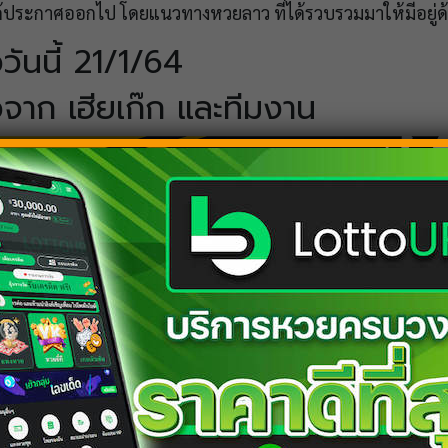
ประกาศออกไป โดยแนวทางหวยลาว ที่ได้รวบรวมมาให้มีอยู่ด้วยก
ันนี้ 21/1/64
าก เฮียเก๊ก และทีมงาน