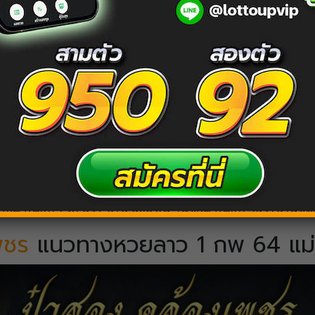
ละทีมงาน จะมีเลขเด่น เลขสองตัวบนเลขสองตัวล่าง เลขสามตัวเ
นี้เลขเด่นที่ว่า คือ เลข 7 และเลข 9 ส่วนเลขสองตัวได้แก่เลข
มตัวได้แก่ 736,937,979,948 และเลขสี่ตัวได้แก่ 59379 เลขอ
พชร
แนวทางหวยลาว 1 กพ 64 แม