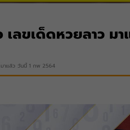
เลขเด็ดหวยลาว มาแล้
าแล้ว วันนี้ 1 กพ 2564