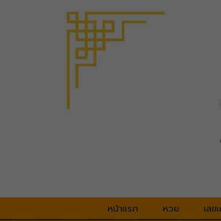
หน้าแรก
หวย
เลขเ