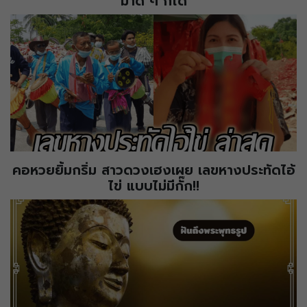
มาดี ๆ ก็ได้
คอหวยยิ้มกริ่ม สาวดวงเฮงเผย เลขหางประทัดไอ้
ไข่ แบบไม่มีกั๊ก!!