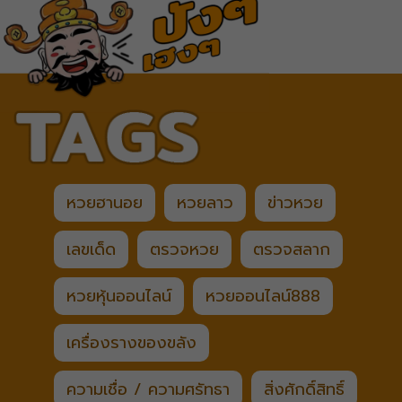
หวยฮานอย
หวยลาว
ข่าวหวย
เลขเด็ด
ตรวจหวย
ตรวจสลาก
หวยหุ้นออนไลน์
หวยออนไลน์888
เครื่องรางของขลัง
ความเชื่อ / ความศรัทธา
สิ่งศักดิ์สิทธิ์