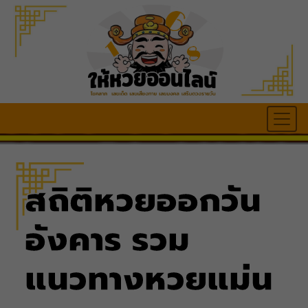
สถิติหวยออกวัน
อังคาร รวม
แนวทางหวยแม่น