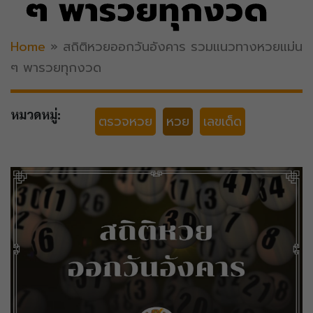
ๆ พารวยทุกงวด
Home
»
สถิติหวยออกวันอังคาร รวมแนวทางหวยแม่น
ๆ พารวยทุกงวด
หมวดหมู่:
ตรวจหวย
หวย
เลขเด็ด