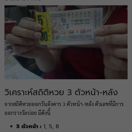
วิเคราะห์สถิติหวย 3 ตัวหน้า-หลัง
จากสถิติหวยออกวันอังคาร 3 ตัวหน้า-หลัง ตัวเลขที่มีการ
ออกรางวัลบ่อย มีดังนี้
3 ตัวหน้า :
1, 5, 8