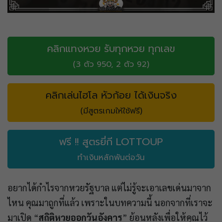
คลิกแทงหวย รับทุกหวย ทุกเลข
(3 ตัว 950, 2 ตัว 92)
คลิกเล่นไฮโล หัวก้อย ได้เงินจริง
(มีสูตรเกมให้ใช้ฟรี)
ฟรี !! สูตรยี่กี LOTTOUP
ทำเงินหลักพันต่อวัน
อยากได้กำไรจากหวยรัฐบาล แต่ไม่รู้จะเอาเลขเด่นมาจาก
ไหน คุณมาถูกที่แล้ว เพราะในบทความนี้ นอกจากที่เราจะ
มาเปิด “
สถิติหวยออกวันอังคาร
” ย้อนหลังเพื่อให้คุณไว้