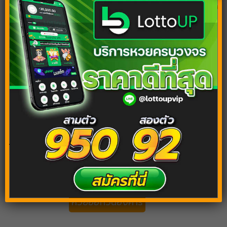
ตารางคู่บวกลบหวยหุ้น ตัวช่วยในการซื้อหวยหุ้นให้
ถูกรางวัล
กลุ่มหวยดาวโจนส์ 7 กลุ่ม อัปเดตแนวทาง
ดาวโจนส์ก่อนใคร!
5 กลุ่มหวยหุ้นนิเคอิ ที่ควรติดตามให้เลขเด็ดเข้าทุก
งวด!
Tags:
สถิติหวยวันอังคาร
สถิติหวยออกวันอังคาร
หวยออกวันอังคาร