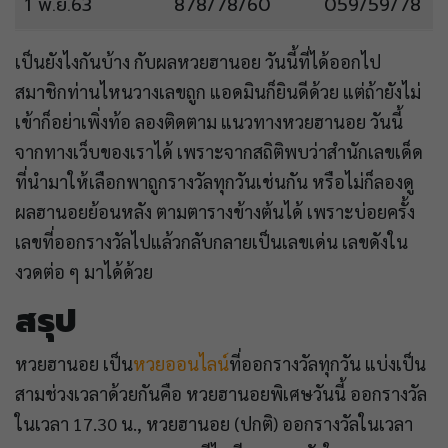
1 พ.ย.63
878/78/60
059/59/78
เป็นยังไงกันบ้าง กับผลหวยฮานอย วันนี้ที่ได้ออกไป
สมาชิกท่านไหนวางเลขถูก แอดมินก็ยินดีด้วย แต่ถ้ายังไม่
เข้าก็อย่าเพิ่งท้อ ลองติดตาม แนวทางหวยฮานอย วันนี้
จากทางเว็บของเราได้ เพราะจากสถิติพบว่าสำนักเลขเด็ด
ที่นำมาให้เลือกพาถูกรางวัลทุกวันเช่นกัน หรือไม่ก็ลองดู
ผลฮานอยย้อนหลัง ตามตารางข้างต้นได้ เพราะบ่อยครั้ง
เลขที่ออกรางวัลไปแล้วกลับกลายเป็นเลขเด่น เลขดังใน
งวดต่อ ๆ มาได้ด้วย
สรุป
หวยฮานอย เป็น
หวยออนไลน์
ที่ออกรางวัลทุกวัน แบ่งเป็น
สามช่วงเวลาด้วยกันคือ หวยฮานอยพิเศษวันนี้ ออกรางวัล
ในเวลา 17.30 น., หวยฮานอย (ปกติ) ออกรางวัลในเวลา