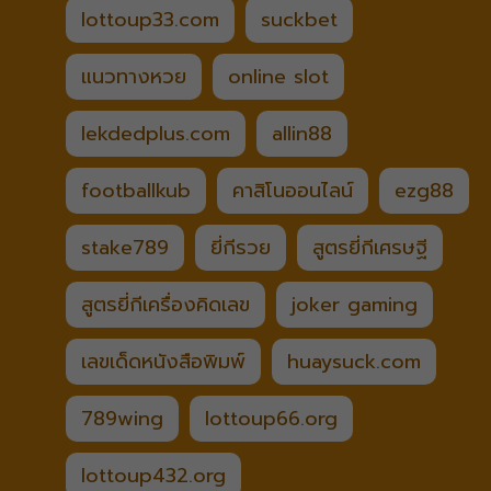
lottoup33.com
suckbet
แนวทางหวย
online slot
lekdedplus.com
allin88
footballkub
คาสิโนออนไลน์
ezg88
stake789
ยี่กีรวย
สูตรยี่กีเศรษฐี
สูตรยี่กีเครื่องคิดเลข
joker gaming
เลขเด็ดหนังสือพิมพ์
huaysuck.com
789wing
lottoup66.org
lottoup432.org