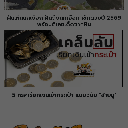
ฝันเห็นนกเงือก ฝันถึงนกเงือก เช็กดวงปี 2569
พร้อมตีเลขเด็ดจากฝัน
5 ทริคเรียกเงินเข้ากระเป๋า แบบฉบับ "สายมู"