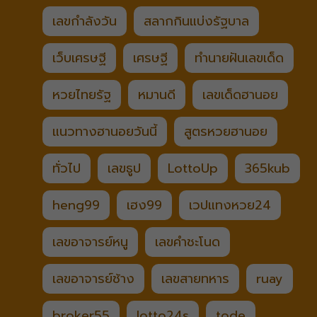
เลขกำลังวัน
สลากกินแบ่งรัฐบาล
เว็บเศรษฐี
เศรษฐี
ทำนายฝันเลขเด็ด
หวยไทยรัฐ
หมานดี
เลขเด็ดฮานอย
แนวทางฮานอยวันนี้
สูตรหวยฮานอย
ทั่วไป
เลขธูป
LottoUp
365kub
heng99
เฮง99
เวปแทงหวย24
เลขอาจารย์หนู
เลขคำชะโนด
เลขอาจารย์ช้าง
เลขสายทหาร
ruay
broker55
lotto24s
tode