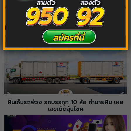
บทความต้องอ่านต่อ
ฝันเห็นรถพ่วง รถบรรทุก 10 ล้อ ทำนายฝัน เผย
เลขเด็ดลุ้นโชค