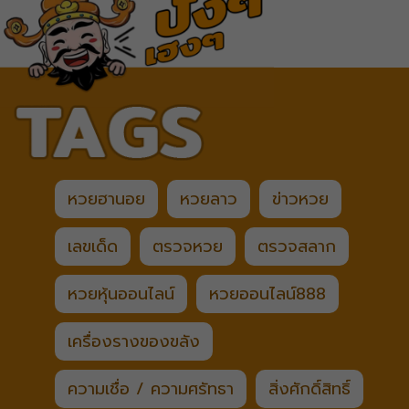
หวยฮานอย
หวยลาว
ข่าวหวย
เลขเด็ด
ตรวจหวย
ตรวจสลาก
หวยหุ้นออนไลน์
หวยออนไลน์888
เครื่องรางของขลัง
ความเชื่อ / ความศรัทธา
สิ่งศักดิ์สิทธิ์