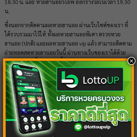
18.30 น. และ หวยฮานอยวีไอพี ออกรางวัลในเวลา 19.30
น.
ซึ่งนอกจากติดตามผลหวยฮานอย ผ่านเว็บไซต์ของเรา ที่
ได้รวบรวมมาไว้ให้ ทั้งผลหวยฮานอยพิเศา ตรวจหวย
ฮานอย (ปกติ) และผลหวยฮานอย vip แล้ว สามารถติดตาม
ถ่ายทอดสดหวยฮานอยวันนี้ ผ่านทางเว็บของเราได้ด้วย
×
โดยผลรางวัลทั้งสามนอยนี้ ได้แก่ รางวัลเลขท้ายสามตัว
เลขสองตัวบน และเลขสองตัวล่าง เป็นต้น
Tags:
ตรวจหวยฮานอย
ผลหวยฮานอย
หวยฮานอย