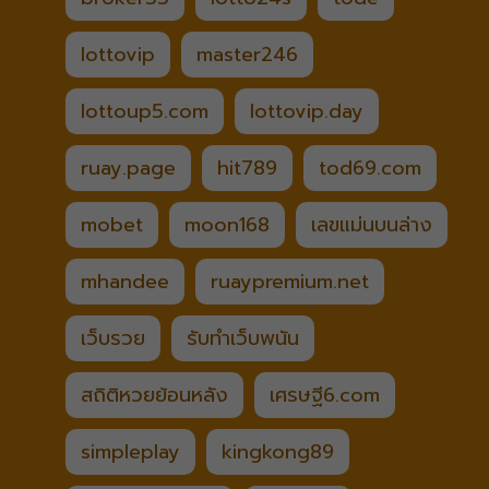
lottovip
master246
lottoup5.com
lottovip.day
ruay.page
hit789
tod69.com
mobet
moon168
เลขแม่นบนล่าง
mhandee
ruaypremium.net
เว็บรวย
รับทำเว็บพนัน
สถิติหวยย้อนหลัง
เศรษฐี6.com
simpleplay
kingkong89