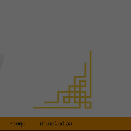
หวยหุ้น
ทำนายฝันตีเลข