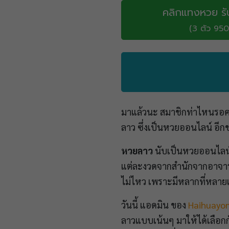
คลิกแทงหวย รั
(3 ตัว 950
มาแล้วนะ สมาชิกท่าไหนรอ
ลาว ซึ่งเป็นหวยออนไลน์ อีก
หวยลาว
นับเป็นหวยออนไลน์ท
แต่ละงวดจากสำนักจากอาจารย
ไม่ไหว เพราะมีหลากที่หลาย
วันนี้ แอดมิน ของ
Haihuayon
ลาวแบบเน้นๆ มาให้ได้เลือก