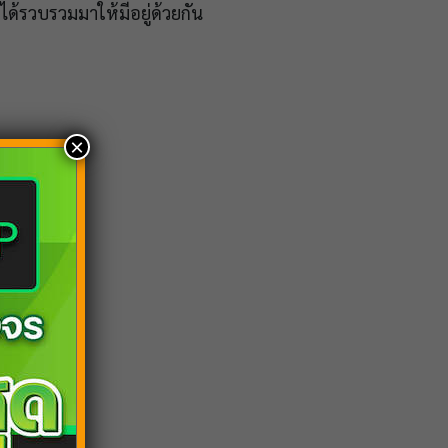
้รวบรวมมาให้มีอยู่ด้วยกัน
×