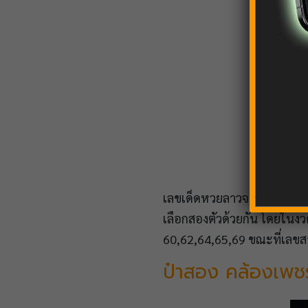
เลขเด็ดหวยลาวจากเฮียเก๊ก แ
เลือกสองตัวด้วยกัน โดยในงวด
60,62,64,65,69 ขณะที่เลขสา
ป๋าสอง คล้องเพช