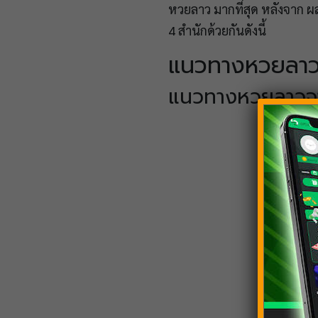
หวยลาว มากที่สุด หลังจาก 
4 สำนักด้วยกันดังนี้
แนวทางหวยลาวว
แนวทางหวยลาวจา