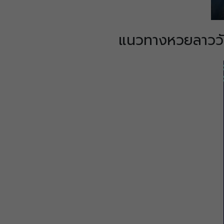
แนวทางหวยลาววัน