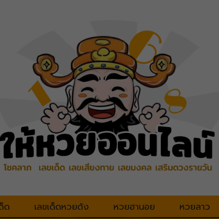
ด็ด
เลขเด็ดหวยดัง
หวยฮานอย
หวยลาว