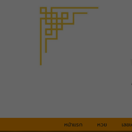
หน้าแรก
หวย
เลขเ