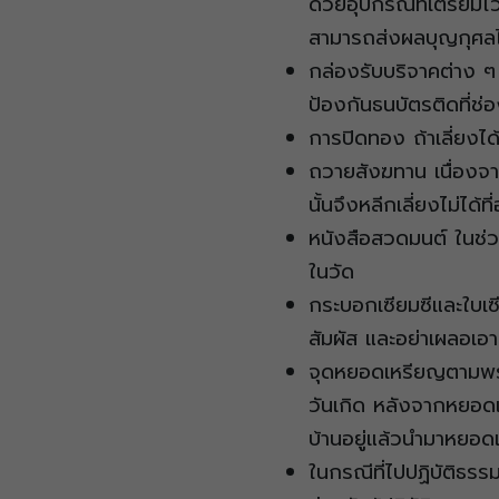
ด้วยอุปกรณ์ที่เตรียมไว
สามารถส่งผลบุญกุศลได
กล่องรับบริจาคต่าง ๆ
ป้องกันธนบัตรติดที่ช
การปิดทอง ถ้าเลี่ยงได้
ถวายสังฆทาน เนื่องจา
นั้นจึงหลีกเลี่ยงไม่ไ
หนังสือสวดมนต์ ในช่วง
ในวัด
กระบอกเซียมซีและใบเซี
สัมผัส และอย่าเผลอเอา
จุดหยอดเหรียญตามพระ
วันเกิด หลังจากหยอดแ
บ้านอยู่แล้วนำมาหยอดเ
ในกรณีที่ไปปฏิบัติธรร