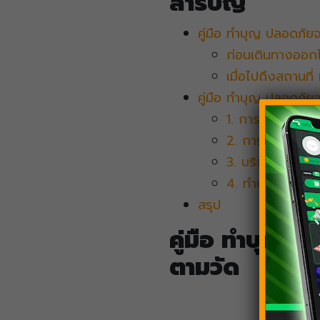
สารบัญ
คู่มือ ทำบุญ​ ปลอดภั
ก่อนเดินทางออก
เมื่อไปถึงสถานที่
คู่มือ ทำบุญ​ ปลอดภัย
1. การสวดคาถาอิ
2. การไหว้พระที่บ
3. บริจาคของที่ไม
4. ทำบุญออนไลน
สรุป
คู่มือ ทำบุญ​ 
ตามวัด