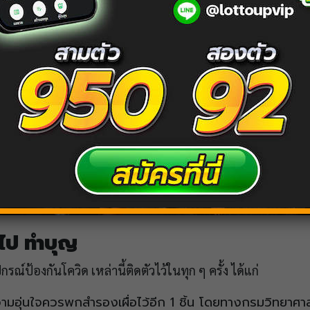
ไป ทำบุญ
กรณ์ป้องกันโควิด เหล่านี้ติดตัวไว้ในทุก ๆ ครั้ง ได้แก่
วามอุ่นใจควรพกสำรองเผื่อไว้อีก 1 ชิ้น โดยทางกรมวิทยาศา