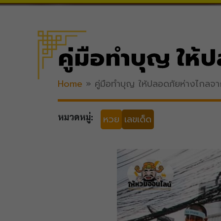
คู่มือทำบุญ ให้
Home
»
คู่มือทำบุญ ให้​ปลอดภัยห่างไกล​จ
หมวดหมู่:
หวย
เลขเด็ด