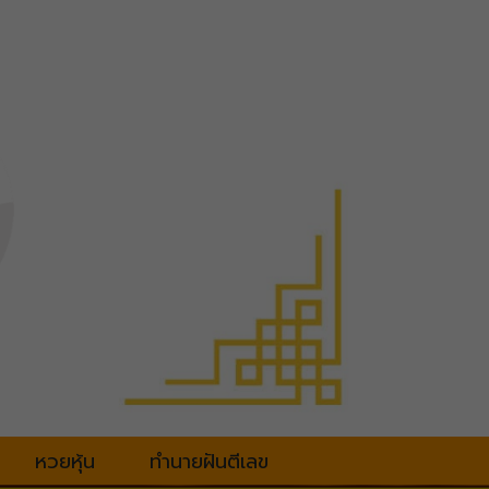
หวยหุ้น
ทำนายฝันตีเลข