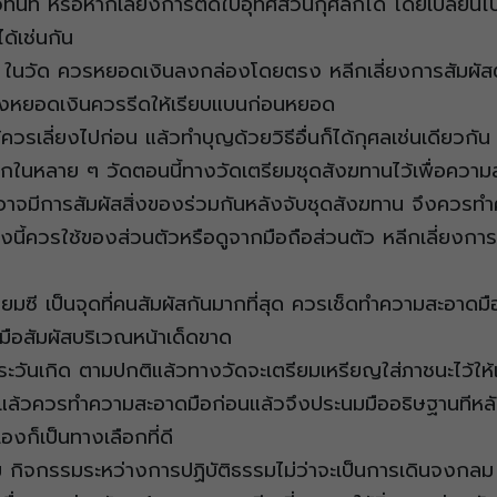
้ทันที หรือหากเลี่ยงการติดใบอุทิศส่วนกุศลก็ได้ โดยเปลี่ยนไ
้เช่นกัน
 ในวัด ควรหยอดเงินลงกล่องโดยตรง หลีกเลี่ยงการสัมผัสตู
่องหยอดเงินควรรีดให้เรียบแบนก่อนหยอด
ควรเลี่ยงไปก่อน แล้วทำบุญด้วยวิธีอื่นก็ได้กุศลเช่นเดียวกัน
กในหลาย ๆ วัดตอนนี้ทางวัดเตรียมชุดสังฆทานไว้เพื่อความส
ด้ที่อาจมีการสัมผัสสิ่งของร่วมกันหลังจับชุดสังฆทาน จึงควรท
นี้ควรใช้ของส่วนตัวหรือดูจากมือถือส่วนตัว หลีกเลี่ยงการ
ยมซี เป็นจุดที่คนสัมผัสกันมากที่สุด ควรเช็ดทำความสะอาดมือ
มือสัมผัสบริเวณหน้าเด็ดขาด
วันเกิด ตามปกติแล้วทางวัดจะเตรียมเหรียญใส่ภาชนะไว้ให
ล้วควรทำความสะอาดมือก่อนแล้วจึงประนมมืออธิษฐานทีหลัง ห
องก็เป็นทางเลือกที่ดี
ม กิจกรรมระหว่างการปฏิบัติธรรมไม่ว่าจะเป็นการเดินจงกลม 