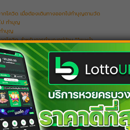
ย​จากโควิด เมื่อต้องเดินทางออกไปทำบุญตามวัด
ไป ทำบุญ
 ทำบุญ
​จากโควิด สำหรับการทำบุญอยู่บ้าน **แนะนำ
ติปิโส 8 ทิศ เสริมดวงตามวันเกิด
้าน
่ใช้แล้ว
์
ปลอดภัย​จากโควิด เมื่อต้องเดิน