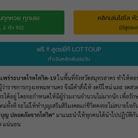
บทุกหวย ทุกเลข
คลิกเล่นไฮโล หั
, 2 ตัว 92)
(มีสูตรเก
ฟรี !! สูตรยี่กี LOTTOUP
ทำเงินหลักพันต่อวัน
แพร่ระบาดโรคโควิด-19
ในพื้นที่จังหวัดสมุทรสาคร ทำให้ต
ผู้ว่าราชการกรุงเทพมหานคร จึงมีคำสั่งให้ งดปีใหม่ และ งดสว
ได้อยู่ โดยจะกำหนดให้มีผู้ร่วมงานจำนวนไม่มากนัก เพื่อรัก
ม่ทั้งที จะไม่ให้ทำบุญเสริมสิริมงคลแก่ชีวิตคงจะไม่สบายใจกันเ
ำบุญ​ ปลอดภัย​จากโควิด”
มาแนะนำให้ทุกคนได้นำไปปฏิบัติกัน ร
19 แน่นอน