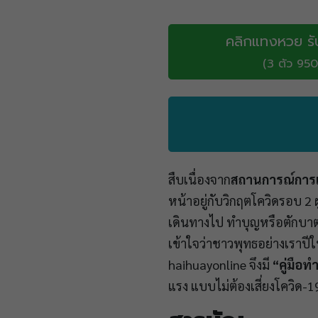
คลิกแทงหวย รั
(3 ตัว 950
สืบเนื่องจาก
สถานการณ์การ
หน้าอยู่กับวิกฤตโควิดรอบ 2 
เดินทางไป ทำบุญหรือตักบาตร
เข้าใจว่าชาวพุทธอย่างเราปีให
haihuayonline จึงมี
“คู่มือท
แรง แบบไม่ต้องเสี่ยงโควิด-