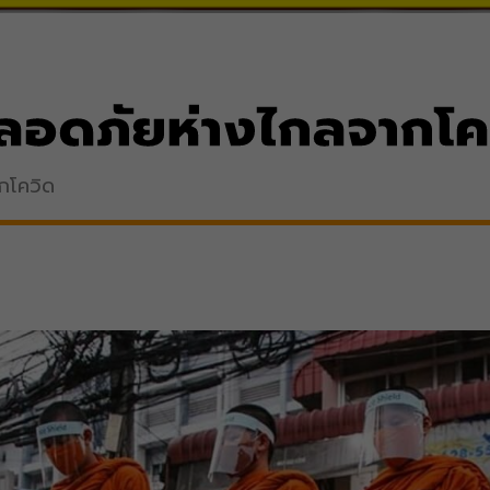
​ปลอดภัยห่างไกล​จากโค
ากโควิด