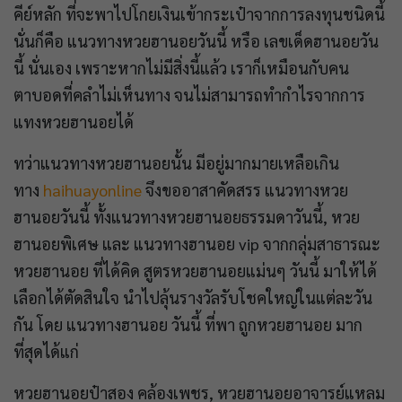
คีย์หลัก ที่จะพาไปโกยเงินเข้ากระเป๋าจากการลงทุนชนิดนี้
นั่นก็คือ แนวทางหวยฮานอยวันนี้ หรือ เลขเด็ดฮานอยวัน
นี้ นั่นเอง เพราะหากไม่มีสิ่งนี้แล้ว เราก็เหมือนกับคน
ตาบอดที่คลำไม่เห็นทาง จนไม่สามารถทำกำไรจากการ
แทงหวยฮานอยได้
ทว่าแนวทางหวยฮานอยนั้น มีอยู่มากมายเหลือเกิน
ทาง
haihuayonline
จึงขออาสาคัดสรร แนวทางหวย
ฮานอยวันนี้ ทั้งแนวทางหวยฮานอยธรรมดาวันนี้, หวย
ฮานอยพิเศษ และ แนวทางฮานอย vip จากกลุ่มสาธารณะ
หวยฮานอย ที่ได้คิด สูตรหวยฮานอยแม่นๆ วันนี้ มาให้ได้
เลือกได้ตัดสินใจ นำไปลุ้นรางวัลรับโชคใหญ่ในแต่ละวัน
กัน โดย แนวทางฮานอย วันนี้ ที่พา ถูกหวยฮานอย มาก
ที่สุดได้แก่
หวยฮานอยป๋าสอง คล้องเพชร, หวยฮานอยอาจารย์แหลม