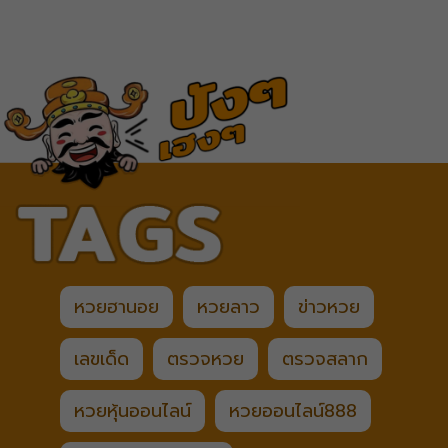
หวยฮานอย
หวยลาว
ข่าวหวย
เลขเด็ด
ตรวจหวย
ตรวจสลาก
หวยหุ้นออนไลน์
หวยออนไลน์888