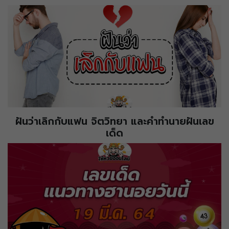
ฝันว่าเลิกกับแฟน จิตวิทยา และคำทำนายฝันเลข
เด็ด