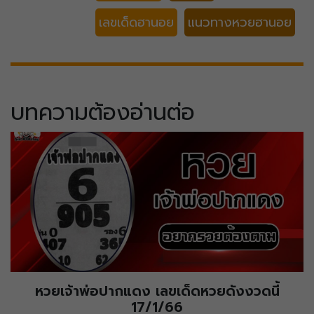
เลขเด็ดฮานอย
แนวทางหวยฮานอย
บทความต้องอ่านต่อ
หวยเจ้าพ่อปากแดง เลขเด็ดหวยดังงวดนี้
17/1/66