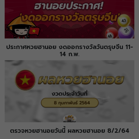
ประกาศหวยฮานอย งดออกรางวัลวันตรุษจีน 11-
14 ก.พ.
ตรวจหวยฮานอยวันนี้ ผลหวยฮานอย 8/2/64