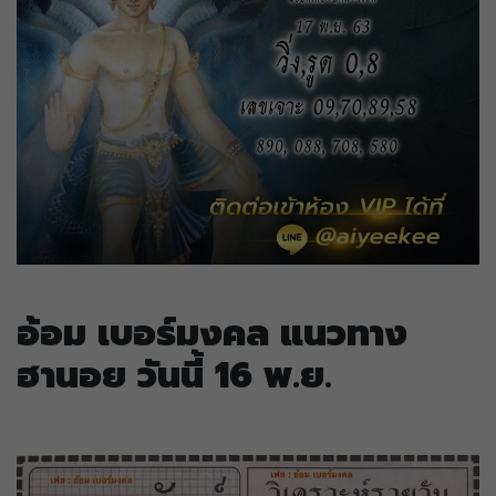
อ้อม เบอร์มงคล แนวทาง
ฮานอย วันนี้ 16 พ.ย.