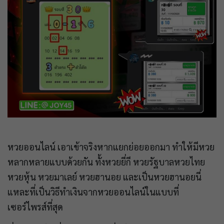
หวยออนไลน์ เอาเข้าจริงหากแยกย่อยออกมา ทำให้มีหวย
หลากหลายแบบด้วยกัน ทั้งหวยยี่กี หวยรัฐบาลหวยไทย
หวยหุ้น หวยมาเลย์ หวยฮานอย และเป็นหวยฮานอยนี่
แหละที่เป็นวิธีทำเงินจากหวยออนไลน์ในแบบที่
เซอร์ไพรส์ที่สุด