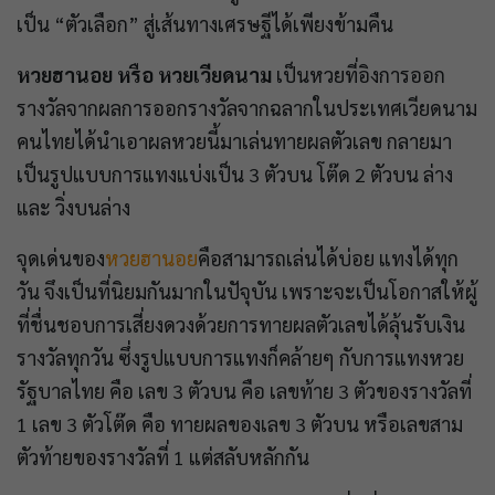
เป็น “ตัวเลือก” สู่เส้นทางเศรษฐีได้เพียงข้ามคืน
หวยฮานอย หรือ หวยเวียดนาม
เป็นหวยที่อิงการออก
รางวัลจากผลการออกรางวัลจากฉลากในประเทศเวียดนาม
คนไทยได้นำเอาผลหวยนี้มาเล่นทายผลตัวเลข กลายมา
เป็นรูปแบบการแทงแบ่งเป็น 3 ตัวบน โต๊ด 2 ตัวบน ล่าง
และ วิ่งบนล่าง
จุดเด่นของ
หวยฮานอย
คือสามารถเล่นได้บ่อย แทงได้ทุก
วัน จึงเป็นที่นิยมกันมากในปัจุบัน เพราะจะเป็นโอกาสให้ผู้
ที่ชื่นชอบการเสี่ยงดวงด้วยการทายผลตัวเลขได้ลุ้นรับเงิน
รางวัลทุกวัน ซึ่งรูปแบบการแทงก็คล้ายๆ กับการแทงหวย
รัฐบาลไทย คือ เลข 3 ตัวบน คือ เลขท้าย 3 ตัวของรางวัลที่
1 เลข 3 ตัวโต๊ด คือ ทายผลของเลข 3 ตัวบน หรือเลขสาม
ตัวท้ายของรางวัลที่ 1 แต่สลับหลักกัน