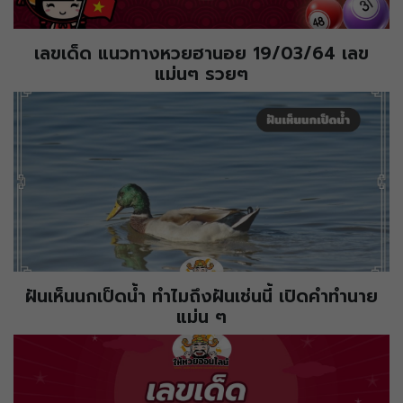
เลขเด็ด แนวทางหวยฮานอย 19/03/64 เลข
แม่นๆ รวยๆ
ฝันเห็นนกเป็ดน้ำ ทำไมถึงฝันเช่นนี้ เปิดคำทำนาย
แม่น ๆ