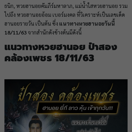
ธนิก, หวยฮานอยคัมภีร์มหาลาภ, แม่น้ำใสหวยฮานอย รวม
ไปถึง หวยฮานอยอ้อม เบอร์มงคล ที่วิเคราะห์เป็นเลขเด็ด
ฮานอยรายวัน เป็นต้น ซึ่ง
แนวทางหวยฮานอยวันนี้
18/11/63
จากสำนักดังข้างต้นมีดังนี้
แนวทางหวยฮานอย ป๋าสอง
คล้องเพชร 18/11/63