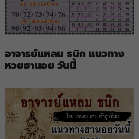
อาจารย์แหลม ธนิก แนวทาง
หวยฮานอย วันนี้