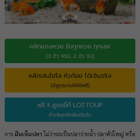
คลิกแทงหวย รับทุกหวย ทุกเลข
(3 ตัว 950, 2 ตัว 92)
คลิกเล่นไฮโล หัวก้อย ได้เงินจริง
(มีสูตรเกมให้ใช้ฟรี)
ฟรี !! สูตรยี่กี LOTTOUP
ทำเงินหลักพันต่อวัน
การ
ฝันเห็นปลา
ไม่ว่าจะเป็นปลาว่ายน้ำ ปลาตัวใหญ่ หรือ