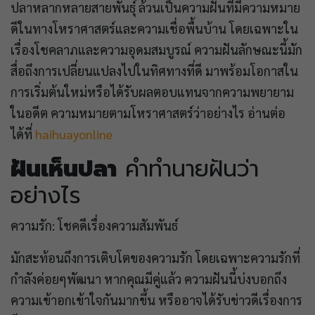
ปลาหลากหลายสายพันธุ์ ล้วนเป็นความฝันที่มีความหมาย
ดีในทางโหราศาสตร์และความเชื่อพื้นบ้าน โดยเฉพาะใน
เรื่องโชคลาภและความอุดมสมบูรณ์ ความฝันลักษณะนี้มัก
สื่อถึงการเปลี่ยนแปลงไปในทิศทางที่ดี มาพร้อมโอกาสใน
การเริ่มต้นใหม่หรือได้รับผลตอบแทนจากความพยายาม
ในอดีต ความหมายตามโหราศาสตร์ว่าอย่างไร อ่านต่อ
ได้ที่
haihuayonline
ฝันเห็นปลา
คำทำนายฝันว่า
อย่างไร
ความรัก: โชคดีเรื่องความสัมพันธ์
มักสะท้อนถึงการเติบโตของความรัก โดยเฉพาะความรักที่
กำลังค่อยๆพัฒนา หากคุณมีคู่แล้ว ความฝันนี้บ่งบอกถึง
ความเข้าอกเข้าใจกันมากขึ้น หรืออาจได้รับข่าวดีเรื่องการ