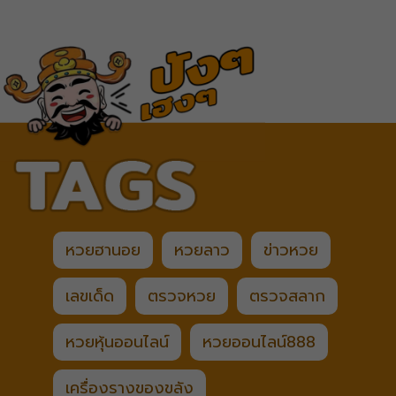
หวยฮานอย
หวยลาว
ข่าวหวย
เลขเด็ด
ตรวจหวย
ตรวจสลาก
หวยหุ้นออนไลน์
หวยออนไลน์888
เครื่องรางของขลัง