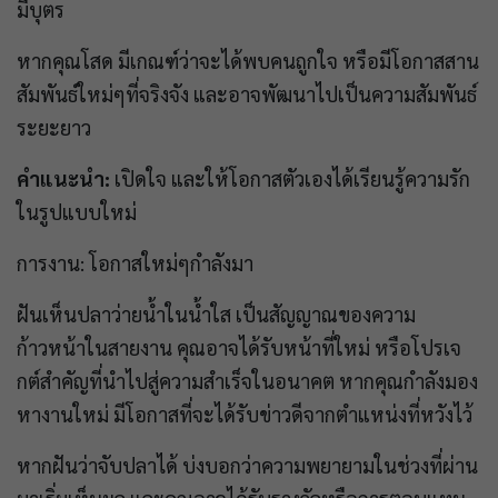
มีบุตร
หากคุณโสด มีเกณฑ์ว่าจะได้พบคนถูกใจ หรือมีโอกาสสาน
สัมพันธ์ใหม่ๆที่จริงจัง และอาจพัฒนาไปเป็นความสัมพันธ์
ระยะยาว
คำแนะนำ:
เปิดใจ และให้โอกาสตัวเองได้เรียนรู้ความรัก
ในรูปแบบใหม่
การงาน: โอกาสใหม่ๆกำลังมา
ฝันเห็นปลาว่ายน้ำในน้ำใส เป็นสัญญาณของความ
ก้าวหน้าในสายงาน คุณอาจได้รับหน้าที่ใหม่ หรือโปรเจ
กต์สำคัญที่นำไปสู่ความสำเร็จในอนาคต หากคุณกำลังมอง
หางานใหม่ มีโอกาสที่จะได้รับข่าวดีจากตำแหน่งที่หวังไว้
หากฝันว่าจับปลาได้ บ่งบอกว่าความพยายามในช่วงที่ผ่าน