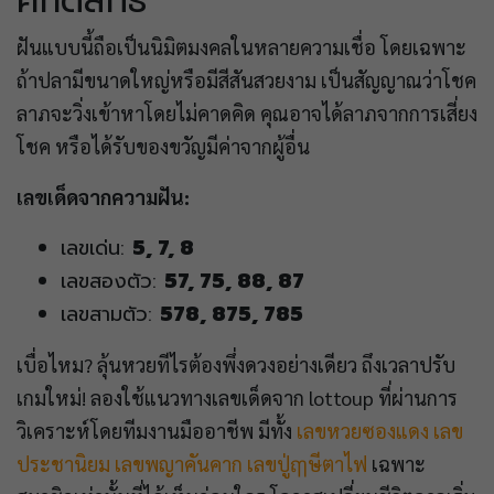
ศักดิ์สิทธิ์
ฝันแบบนี้ถือเป็นนิมิตมงคลในหลายความเชื่อ โดยเฉพาะ
ถ้าปลามีขนาดใหญ่หรือมีสีสันสวยงาม เป็นสัญญาณว่าโชค
ลาภจะวิ่งเข้าหาโดยไม่คาดคิด คุณอาจได้ลาภจากการเสี่ยง
โชค หรือได้รับของขวัญมีค่าจากผู้อื่น
เลขเด็ดจากความฝัน:
เลขเด่น:
5, 7, 8
เลขสองตัว:
57, 75, 88, 87
เลขสามตัว:
578, 875, 785
เบื่อไหม? ลุ้นหวยทีไรต้องพึ่งดวงอย่างเดียว ถึงเวลาปรับ
เกมใหม่! ลองใช้แนวทางเลขเด็ดจาก lottoup ที่ผ่านการ
วิเคราะห์โดยทีมงานมืออาชีพ มีทั้ง
เลขหวยซองแดง
เลข
ประชานิยม
เลขพญาคันคาก
เลขปู่ฤๅษีตาไฟ
เฉพาะ