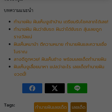
บทความแนะนำ
ทำนายฝัน ฝันเห็นงูเข้าบ้าน เตรียมรับโชคลาภได้เลย!
ทำนายฝัน ฝันว่าขับรถ ฝันว่าได้ขับรถ ลุ้นเลยถูก
รางวัลแน่
ฝันเห็นหมาป่า ตีความหมาย ทำนายฝันและความเชื่อ
โบราณ
ลางดีถูกหวย! ฝันเห็นช้าง พร้อมเลขเด็ดทำนายฝัน
ฝันเห็นงูเลื้อยมาหา แปลว่าอะไร เลขเด็ดทำนายฝัน
งวดนี้!
Tags:
ทำนายฝันเลขเด็ด
เลขเด็ด