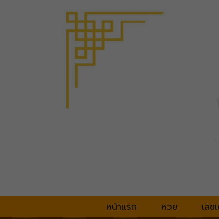
หน้าแรก
หวย
เลขเ