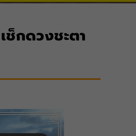
ข เช็กดวงชะตา