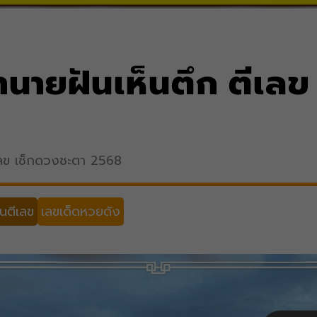
ทำนายฝันเห็นตึก ตีเล
ีเลข เช็กดวงชะตา 2568
นตีเลข
เลขเด็ดหวยดัง