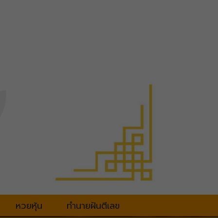
หวยหุ้น
ทำนายฝันตีเลข