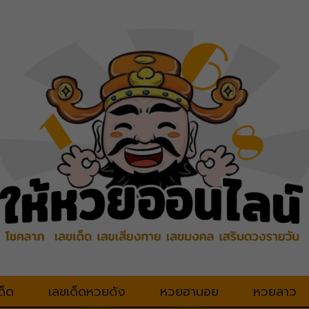
ด็ด
เลขเด็ดหวยดัง
หวยฮานอย
หวยลาว