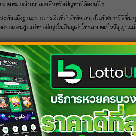
าย อาจหมายถึงความกดดันหรือปัญหาที่ต้องแก้ไข
สะท้อนถึงฐานะทางการเงินที่กำลังพัฒนาไปในทิศทางที่ดีขึ้น คุ
ตอบแทนสูง แต่หากตึกสูงในฝันดูเก่าโทรม อาจเป็นสัญญาณเตื
บ่งบอกถึงความสัมพันธ์ที่กำลังก้าวไปสู่ระดับใหม่ เช่น การห
ุณจะมั่นคงเช่นกัน แต่หากตึกดูเปราะบาง อาจสะท้อนถึงความไม่ม
อนถึงสภาพจิตใจที่กำลังเคร่งเครียดหรือความกดดันที่สะสมไว
กสูงในฝันดูสงบและสวยงาม หมายถึงสภาวะสุขภาพที่แข็งแรง