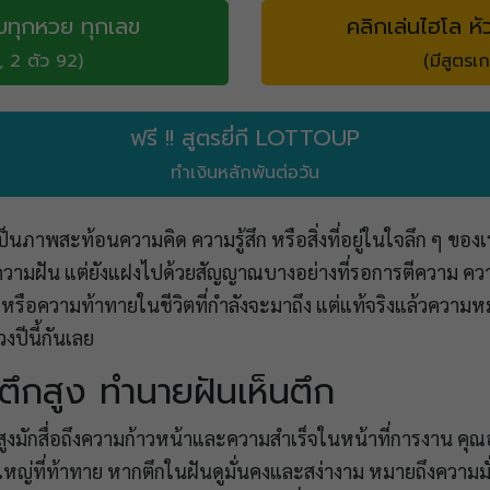
บทุกหวย ทุกเลข
คลิกเล่นไฮโล หั
, 2 ตัว 92)
(มีสูตรเก
ฟรี !! สูตรยี่กี LOTTOUP
ทำเงินหลักพันต่อวัน
ภาพสะท้อนความคิด ความรู้สึก หรือสิ่งที่อยู่ในใจลึก ๆ ของเ
ามฝัน แต่ยังแฝงไปด้วยสัญญาณบางอย่างที่รอการตีความ ควา
รือความท้าทายในชีวิตที่กำลังจะมาถึง แต่แท้จริงแล้วความหม
งปีนี้กันเลย
ตึกสูง ทำนายฝันเห็นตึก
ูงมักสื่อถึงความก้าวหน้าและความสำเร็จในหน้าที่การงาน คุณ
ใหญ่ที่ท้าทาย หากตึกในฝันดูมั่นคงและสง่างาม หมายถึงความม