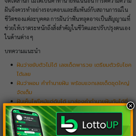
จิตใต้สำนึก ไม่ได้เป็นคำทำนายที่แน่นอน การตีความความ
ฝันจึงควรทำอย่างรอบคอบและสัมพันธ์กับสถานการณ์ใน
ชีวิตของแต่ละบุคคล การฝันว่าฟันหลุดอาจเป็นสัญญาณที่
ช่วยให้เราตระหนักถึงสิ่งสำคัญในชีวิตและปรับปรุงตนเอง
ในด้านต่าง ๆ
บทความแนะนำ
ฝันว่าขยับตัวไม่ได้ เลขเด็ดพารวย เตรียมตัวรับโชค
ได้เลย
ฝันว่าผอม คำทำนายฝัน พร้อมแจกเลขเด็ดชุดใหญ่
จัดเต็ม
ฝันเห็นไฟไหม้แต่ดับได้ มาส่องคำทำนายฝันกันได้ที่
×
นี่!
ฝันว่าสอบ แนวทางเลขเด็ด พร้อมเช็กดวงรอบด้าน
ผ่านคำทำนายฝัน