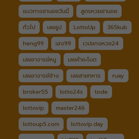
แนวทางฮานอยวันนี้
สูตรหวยฮานอย
ทั่วไป
เลขธูป
LottoUp
365kub
heng99
เฮง99
เวปแทงหวย24
เลขอาจารย์หนู
เลขคำชะโนด
เลขอาจารย์ช้าง
เลขสายทหาร
ruay
broker55
lotto24s
tode
lottovip
master246
lottoup5.com
lottovip.day