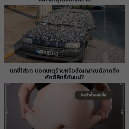
นกขี้ใส่รถ บอกเหตุร้ายหรือสัญญาณดีจากสิ่ง
ศักดิ์สิทธิ์กันแน่?