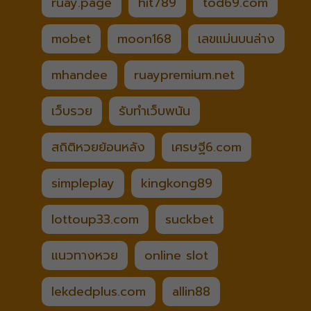
ruay.page
hit789
tod69.com
mobet
moon168
เลขแม่นบนล่าง
mhandee
ruaypremium.net
เว็บรวย
รับทำเว็บพนัน
สถิติหวยย้อนหลัง
เศรษฐี6.com
simpleplay
kingkong89
lottoup33.com
suckbet
แนวทางหวย
online slot
lekdedplus.com
allin88