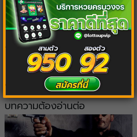
ฝันเห็นนกแสก ดวงของคุณจะเป็นอย่างไร พร้อม
เลขเด็ดให้โชค
Tags:
ฝันว่าฟันหลอ
ฝันว่าฟันหลุด
ฝันว่าฟันหัก
ฝันว่าฟันหัก 2 ซี่
บทความต้องอ่านต่อ