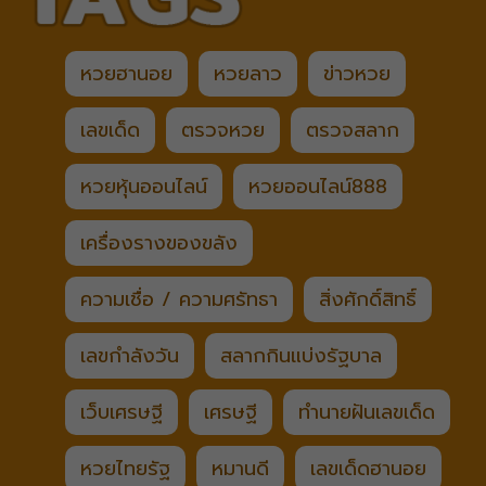
หวยฮานอย
หวยลาว
ข่าวหวย
เลขเด็ด
ตรวจหวย
ตรวจสลาก
หวยหุ้นออนไลน์
หวยออนไลน์888
เครื่องรางของขลัง
ความเชื่อ / ความศรัทธา
สิ่งศักดิ์สิทธิ์
เลขกำลังวัน
สลากกินแบ่งรัฐบาล
เว็บเศรษฐี
เศรษฐี
ทำนายฝันเลขเด็ด
หวยไทยรัฐ
หมานดี
เลขเด็ดฮานอย