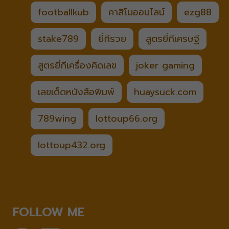
footballkub
คาสิโนออนไลน์
ezg88
stake789
ยี่กีรวย
สูตรยี่กีเศรษฐี
สูตรยี่กีเครื่องคิดเลข
joker gaming
เลขเด็ดหนังสือพิมพ์
huaysuck.com
789wing
lottoup66.org
lottoup432.org
FOLLOW ME