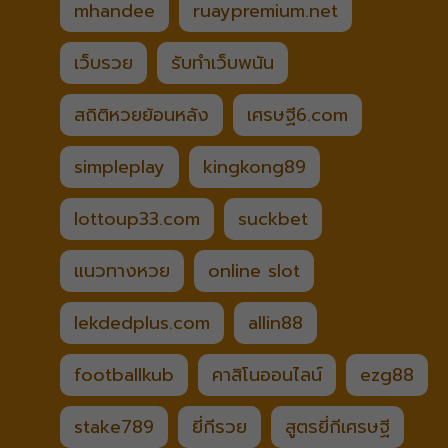
mhandee
ruaypremium.net
เว็บรวย
รับทำเว็บพนัน
สถิติหวยย้อนหลัง
เศรษฐี6.com
simpleplay
kingkong89
lottoup33.com
suckbet
แนวทางหวย
online slot
lekdedplus.com
allin88
footballkub
คาสิโนออนไลน์
ezg88
stake789
ยี่กีรวย
สูตรยี่กีเศรษฐี