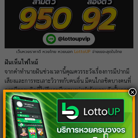
เว็บหวยราคาดี หวยไทย หวยนอก
LottoUP
จ่ายเยอะสุดในไทย
ฝันเห็นไฟไหม้
จากคำทำนายฝันช่วงเวลานี้คุณควรระวังเรื่องการมีปากมี
เสียงและการทะเลาะวิวาทกับคนอื่น มีคนใกลชิดบางคนที่
อาจมีความคิดที่ไม่ดีและมีเจตนามุ่งทำร้ายคุณ ดังนั้นควร
×
ระมัดระวังและไม่ควรไว้วางใจใครง่ายๆ ในด้านการทำงาน
ภาระหน้าที่หรือปัญหาต่างๆมีมากมายที่ต้องจัดการ
ปัญหานี้อาจทำให้คุณรู้สึกเหนื่อยล้า พยายามแก้ไขอย่าง
ช้าๆเพื่อไม่เกิดความผิดพลาดซ้ำซ้อน
เลขเด็ด : 5 – 65 – 595 – 558