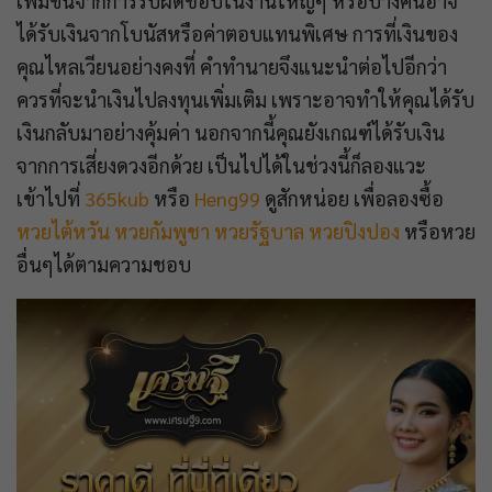
เพิ่มขึ้นจากการรับผิดชอบในงานใหญ่ๆ หรือบางคนอาจ
ได้รับเงินจากโบนัสหรือค่าตอบแทนพิเศษ การที่เงินของ
คุณไหลเวียนอย่างคงที่ คำทำนายจึงแนะนำต่อไปอีกว่า
ควรที่จะนำเงินไปลงทุนเพิ่มเติม เพราะอาจทำให้คุณได้รับ
เงินกลับมาอย่างคุ้มค่า นอกจากนี้คุณยังเกณฑ์ได้รับเงิน
จากการเสี่ยงดวงอีกด้วย เป็นไปได้ในช่วงนี้ก็ลองแวะ
เข้าไปที่
365kub
หรือ
Heng99
ดูสักหน่อย เพื่อลองซื้อ
หวยไต้หวัน
หวยกัมพูชา
หวยรัฐบาล
หวยปิงปอง
หรือหวย
อื่นๆได้ตามความชอบ