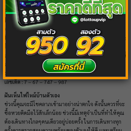
ฝันเห็นไฟไหม้บ้านคนอื่น
ในช่วงนี้ท่านใดที่กำลังอยากจะมีบุตร ความปรารถนานั้น
จะเป็นจริงในไม่ช้า ดังนั้นควรเตรียมตัวให้พร้อมสำหรับ
โอกาสที่กำลังมาถึงนี้ การทำงานเป็นไปอย่างราบรื่น คุณจะ
ได้รับความช่วยเหลือจากมิตรสหาย และได้รับการ
สนับสนุนจากผู้ใกล้ทุกครั้งที่ต้องการคำแนะนำ แต่ในช่วงนี้
คำทำนายให้ระวังเรื่องของสุขภาพ ปวดหัว ปวดตา ต้อง
ระวังเป็นพิเศษ
เลขเด็ด : 7 – 67 – 747 – 987
ฝันเห็นไฟไหม้บ้านตัวเอง
ช่วงนี้คุณจะมีโชคลาภเข้ามาอย่างน่าตกใจ ดังนั้นควรที่จะ
ซื้อหวยติดมือไว้สักเล็กน้อย ช่วงนี้มีเหตุจำเป็นที่ทำให้คุณ
ต้องเดินทางไกลๆคนเดียวอยู่บ่อยครั้ง ในการเดินทางทุก
ครั้งควรตรวจสอบความพร้อมของตัวเองให้ดี และเตรียม