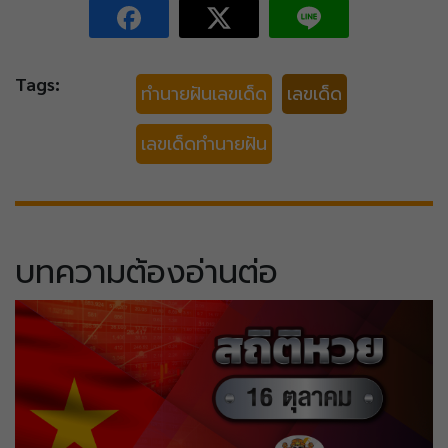
Tags:
ทำนายฝันเลขเด็ด
เลขเด็ด
เลขเด็ดทำนายฝัน
บทความต้องอ่านต่อ