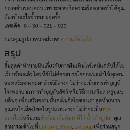
ของอย่างรอบคอบ เพราะอาจเกิดความผิดพลาดทำให้คุณ
ต้องทำอะไรซ้ำหลายๆครั้ง
เลขเด็ด : 0 – 30 – 021 – 020
ขอบคุณรูปภาพบางส่วนจาก
สวนสัตว์ดุสิต
สรุป
สิ้นสุดคำทำนายฝันเกี่ยวกับการฝันเห็นไฟไหม้แต่ดับได้ไป
เรียบร้อยแล้ว ใครที่ยังไม่ค่อยสบายใจขอแนะนำให้ทุกคน
ลองเสริมดวงชะตาด้วยวิธีต่างๆ ไม่ว่าจะเป็นการทำบุญที่
โรงพยาบาล การทำบุญกับสัตว์ หรือวิธีการเสริมดวงรูปแบ
บอื่นๆ เพื่อเสริมความมั่นคงในจิตใจของเรา สุดท้ายหาก
คุณสนใจเสี่ยงโชคในรูปแบบต่างๆ ไม่ว่าจะเป็น
หวย
ออนไลน์
หรือเกม
หัวก้อย
เสือมังกร
ตีไก่
น้ำเต้าปูปลา
คุณ
สามารถเข้าไปที่
Lottovip
,
Ruay
,
Lottoup
เพื่อร่วมสนุก