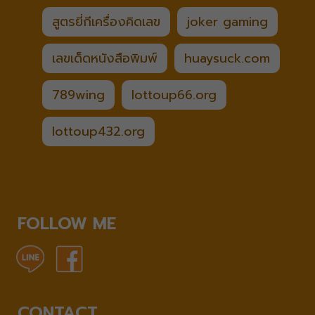
สูตรยี่กีเครื่องคิดเลข
joker gaming
เลขเด็ดหนังสือพิมพ์
huaysuck.com
789wing
lottoup66.org
lottoup432.org
FOLLOW ME
CONTACT