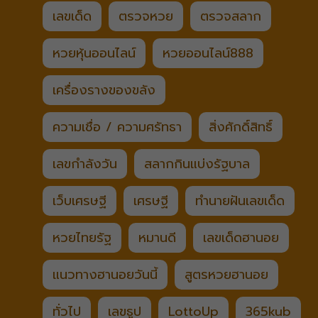
เลขเด็ด
ตรวจหวย
ตรวจสลาก
หวยหุ้นออนไลน์
หวยออนไลน์888
เครื่องรางของขลัง
ความเชื่อ / ความศรัทธา
สิ่งศักดิ์สิทธิ์
เลขกำลังวัน
สลากกินแบ่งรัฐบาล
เว็บเศรษฐี
เศรษฐี
ทำนายฝันเลขเด็ด
หวยไทยรัฐ
หมานดี
เลขเด็ดฮานอย
แนวทางฮานอยวันนี้
สูตรหวยฮานอย
ทั่วไป
เลขธูป
LottoUp
365kub