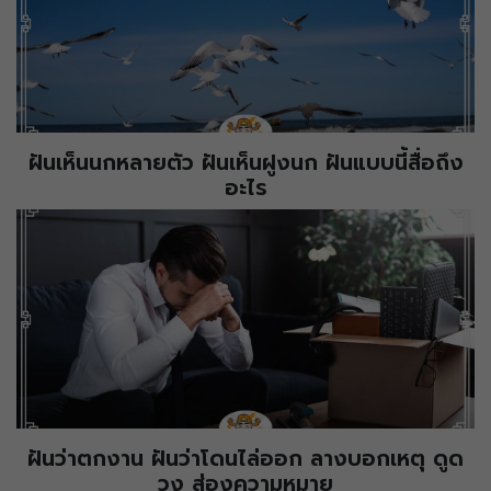
ฝันเห็นนกหลายตัว ฝันเห็นฝูงนก ฝันแบบนี้สื่อถึง
อะไร
ฝันว่าตกงาน ฝันว่าโดนไล่ออก ลางบอกเหตุ ดูด
วง ส่องความหมาย