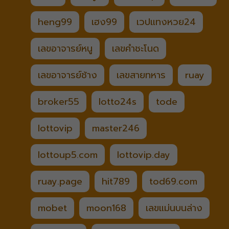
heng99
เฮง99
เวปแทงหวย24
เลขอาจารย์หนู
เลขคำชะโนด
เลขอาจารย์ช้าง
เลขสายทหาร
ruay
broker55
lotto24s
tode
lottovip
master246
lottoup5.com
lottovip.day
ruay.page
hit789
tod69.com
mobet
moon168
เลขแม่นบนล่าง