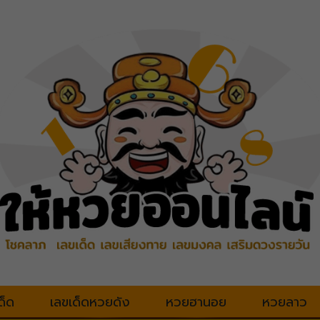
ด็ด
เลขเด็ดหวยดัง
หวยฮานอย
หวยลาว