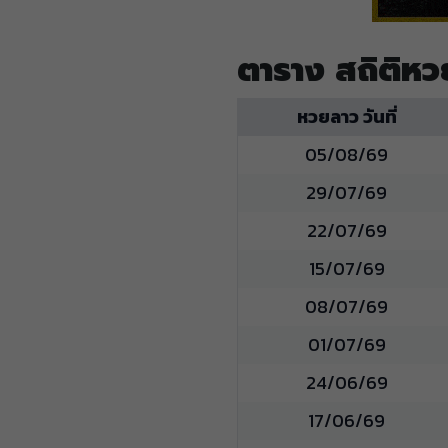
ตาราง สถิติหว
หวยลาว วันที่
05/08/69
29/07/69
22/07/69
15/07/69
08/07/69
01/07/69
24/06/69
17/06/69