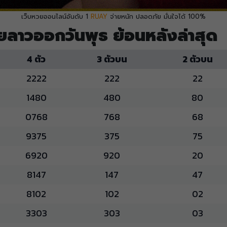
เว็บหวยออนไลน์อันดับ 1
RUAY
จ่ายหนัก ปลอดภัย มั่นใจได้ 100%
ยลาวออกวันพุธ ย้อนหลังล่าสุด
4 ตัว
3 ตัวบน
2 ตัวบน
2222
222
22
1480
480
80
0768
768
68
9375
375
75
6920
920
20
8147
147
47
8102
102
02
3303
303
03