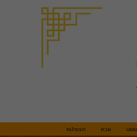
หน้าแรก
หวย
เลขเ