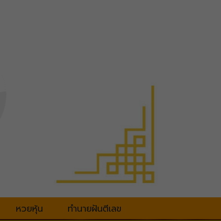
หวยหุ้น
ทำนายฝันตีเลข