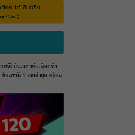
วก้อย ได้เงินจริง
มให้ใช้ฟรี)
หลัง กันอย่างต่อเนื่อง ซึ่ง
ธ
ย้อนหลัง 5 งวดล่าสุด พร้อม