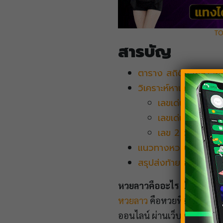
TO
สารบัญ
ตาราง สถิติหวยลาวออ
วิเคราะห์หาเลขเด็ดจา
เลขเด่นที่ออกราง
เลขเด่นที่ออกราง
เลข 2 ตัวที่ออกรา
แนวทางหวยลาวแม่น ๆ 
สรุปส่งท้าย สถิติหวย
หวยลาวคืออะไร มีกี่ประเภ
หวยลาว
คือหวยที่ออกรางวั
ออนไลน์ ผ่านเว็บหวยออนไลน