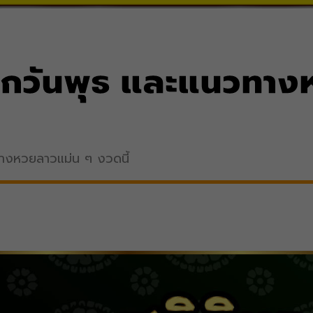
อกวันพุธ และแนวทาง
างหวยลาวแม่น ๆ งวดนี้