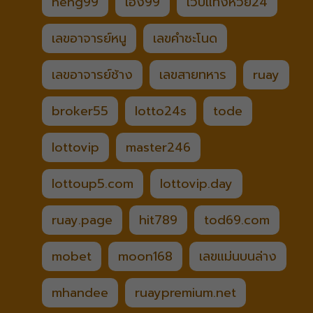
heng99
เฮง99
เวปแทงหวย24
เลขอาจารย์หนู
เลขคำชะโนด
เลขอาจารย์ช้าง
เลขสายทหาร
ruay
broker55
lotto24s
tode
lottovip
master246
lottoup5.com
lottovip.day
ruay.page
hit789
tod69.com
mobet
moon168
เลขแม่นบนล่าง
mhandee
ruaypremium.net