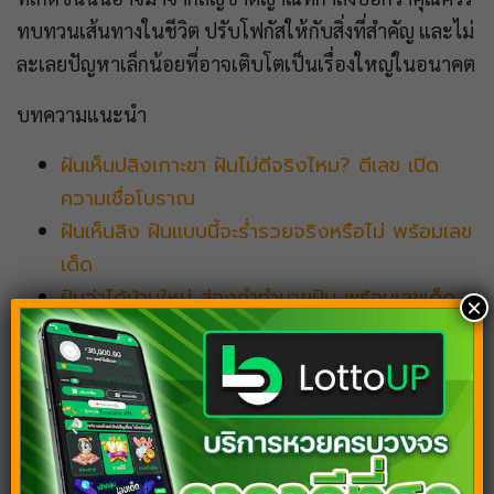
ทบทวนเส้นทางในชีวิต ปรับโฟกัสให้กับสิ่งที่สำคัญ และไม่
ละเลยปัญหาเล็กน้อยที่อาจเติบโตเป็นเรื่องใหญ่ในอนาคต
บทความแนะนำ
ฝันเห็นปลิงเกาะขา ฝันไม่ดีจริงไหม? ตีเลข เปิด
ความเชื่อโบราณ
ฝันเห็นลิง ฝันแบบนี้จะร่ำรวยจริงหรือไม่ พร้อมเลข
เด็ด
ฝันว่าได้บ้านใหม่ ส่องคำทำนายฝัน พร้อมเลขเด็ด
×
พาถูกหวย
ฝันเห็นนก เลขเด็ดพาให้โชค พร้อมดูดวงทำนายฝัน
ฟรี
ฝันเห็นขี้ รวยรับทรัพย์แน่นอน พร้อมเลขเด็ดที่น่า
สนใจ