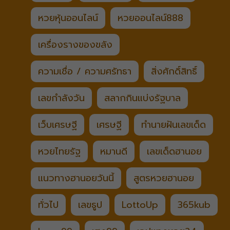
หวยหุ้นออนไลน์
หวยออนไลน์888
เครื่องรางของขลัง
ความเชื่อ / ความศรัทธา
สิ่งศักดิ์สิทธิ์
เลขกำลังวัน
สลากกินแบ่งรัฐบาล
เว็บเศรษฐี
เศรษฐี
ทำนายฝันเลขเด็ด
หวยไทยรัฐ
หมานดี
เลขเด็ดฮานอย
แนวทางฮานอยวันนี้
สูตรหวยฮานอย
ทั่วไป
เลขธูป
LottoUp
365kub