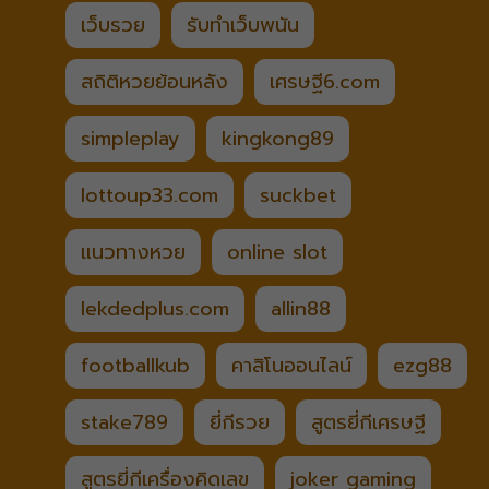
เว็บรวย
รับทำเว็บพนัน
สถิติหวยย้อนหลัง
เศรษฐี6.com
simpleplay
kingkong89
lottoup33.com
suckbet
แนวทางหวย
online slot
lekdedplus.com
allin88
footballkub
คาสิโนออนไลน์
ezg88
stake789
ยี่กีรวย
สูตรยี่กีเศรษฐี
สูตรยี่กีเครื่องคิดเลข
joker gaming