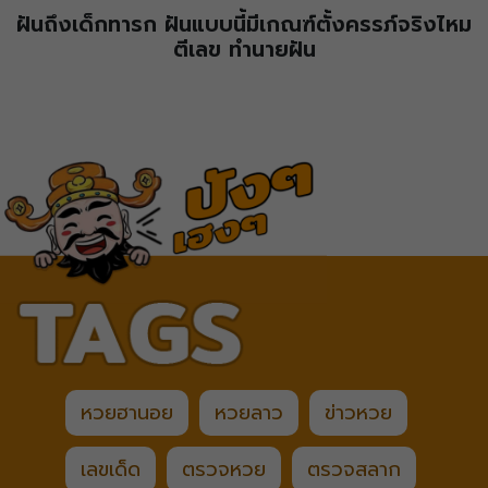
ฝันถึงเด็กทารก ฝันแบบนี้มีเกณฑ์ตั้งครรภ์จริงไหม
ตีเลข ทำนายฝัน
หวยฮานอย
หวยลาว
ข่าวหวย
เลขเด็ด
ตรวจหวย
ตรวจสลาก