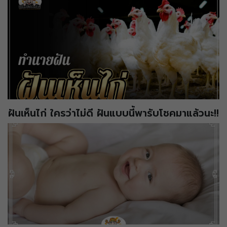
ฝันเห็นไก่ ใครว่าไม่ดี ฝันแบบนี้พารับโชคมาแล้วนะ!!