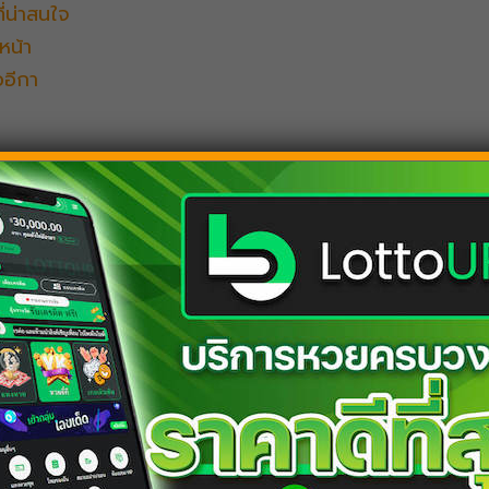
ี่น่าสนใจ
หน้า
ออีกา
ำนายความฝัน
นโบราณและคนสมัยใหม่ มีความเห็นแถบจะคล้ายกันว่า คุณจะพบเนื
คือ คุณจะสมหวังกับความรักนั่นเอง ถ้าหากตัวคุณนั้นกำลังมองหาใ
ล่ะ ฝันลักษณะนี้อาจเป็นสัญญาณที่ดี เพราะความสัมพันธ์ของคุณ
ือหากคู่สามาภรรยาคู่ใดต้องการจะมีบุตรก็เชื่อก็คุณกำลังจะมีบ
ยิ่งนั่นก็คือ เรื่องของการเงินที่จะดีกว่าที่ผ่านมา ใครที่เคยติดหน
มด อีกทั้งยังมีดวงเรื่องของการเดิมพันเสี่ยงโชคอีกด้วย ถึงเวลาแ
ัวแม่เรื่องการเดิมพันก็ต้องจัดสักหน่อย โดยสามารถเดิมพันออน