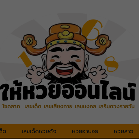
ด็ด
เลขเด็ดหวยดัง
หวยฮานอย
หวยลาว