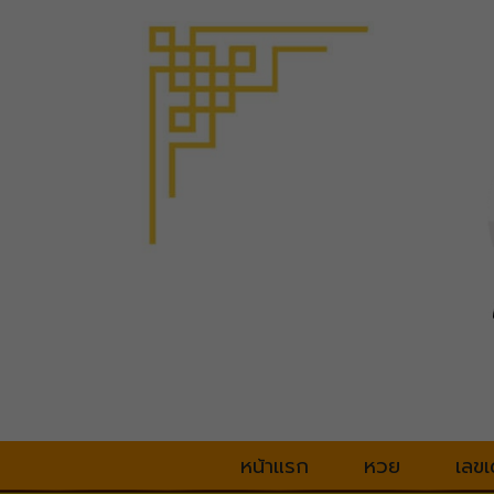
หน้าแรก
หวย
เลขเ