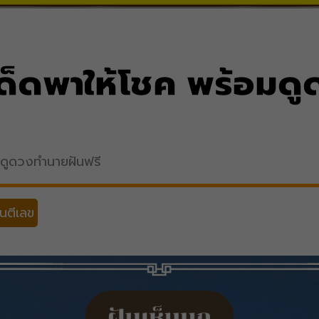
เด็ดพาให้โชค พร้อมด
มดูดวงทำนายฝันฟรี
นตีเลข