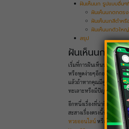
ฝันเห็นนก รูปแบบอื่นๆท
ฝันเห็นนกตกตรง
ฝันเห็นนกสีดำหรื
ฝันเห็นนกตัวใหญ่
สรุป
ฝันเห็นนก คำท
เริ่มที่การฝันเห็นนก ทั้งค
หรือพูดง่ายๆอีกอย่างหนึ่งก็
แล้วถ้าหากคุณมีคู่อยู่แล้วห
ทะเลาะหรือมีปัญหากันอยู่ หร
อีกหนึ่งเรื่องที่น่ายินดีอย่าง
สะสางเรื่องตรงนี้ทิ้งไปทั้งห
หวยออนไลน์
หรือใครที่เป็นต