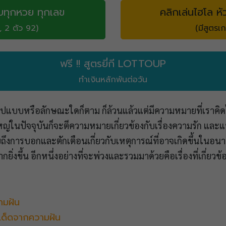
บทุกหวย ทุกเลข
คลิกเล่นไฮโล หั
, 2 ตัว 92)
(มีสูตรเก
ฟรี !! สูตรยี่กี LOTTOUP
ทำเงินหลักพันต่อวัน
ะรูปแบบหรือลักษณะใดก็ตาม ก็ล้วนแล้วแต่มีความหมายที่เราคิดไม
ในปัจจุบันก็จะตีความหมายเกี่ยวข้องกับเรื่องความรัก และแน่
ายถึงการบอกและตักเตือนเกี่ยวกับเหตุการณ์ที่อาจเกิดขึ้นในอนา
กยิ่งขึ้น อีกหนึ่งอย่างที่จะพ่วงและรวมมาด้วยคือเรื่องที่เกี่ยว
ามฝัน
เด็ดจากความฝัน