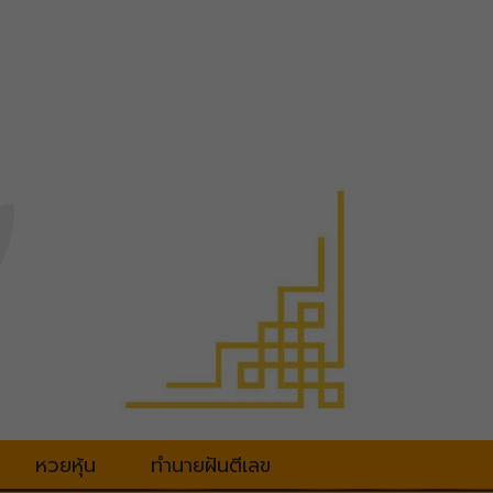
หวยหุ้น
ทำนายฝันตีเลข