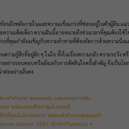
้อนถึงพลังภายในและความแข็งแกร่งที่ซ่อนอยู่ในตัวผู้ฝัน แม
ละความเด็ดเดี่ยว ความฝันนี้อาจหมายถึงช่วงเวลาที่คุณต้อง
วงที่คุณกำลังเผชิญกับความท้าทายที่ต้องจัดการด้วยความนิ่
นความรู้สึกที่อยู่ลึก ๆ ในใจ ทั้งในเรื่องความกลัว ความระวัง 
งอย่างรอบคอบหรือลังเลกับการตัดสินใจครั้งสำคัญ จึงเป็นโ
าต่ออย่างมั่นคง
 ส่องคำทำนาย เผยเลขเด่น เลขมงคลจากฝัน
าย พร้อมเลขเด็ดน่าลุ้นในงวดนี้
ขเด็ดที่คุณไม่ควรพลาด พร้อมคำทำนายสุดแม่นยำ
นเห็นทะเล เปิดดวง 2567 เช็กคำทำนายแม่น ๆ