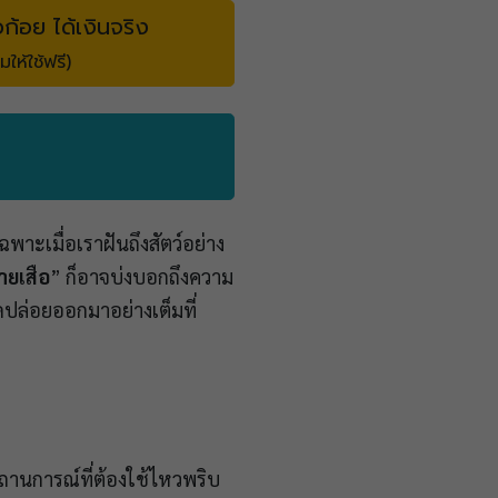
วก้อย ได้เงินจริง
มให้ใช้ฟรี)
พาะเมื่อเราฝันถึงสัตว์อย่าง
ายเสือ
” ก็อาจบ่งบอกถึงความ
ลดปล่อยออกมาอย่างเต็มที่
านการณ์ที่ต้องใช้ไหวพริบ