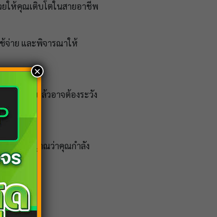
่วยให้คุณเติบโตในสายอาชีพ
ใช้จ่าย และพิจารณาให้
×
หว หากมีคู่แล้วอาจต้องระวัง
อาจเป็นสัญญาณว่าคุณกำลัง
้สึก