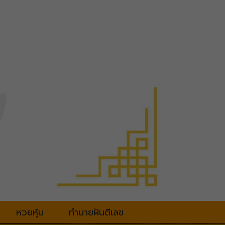
หวยหุ้น
ทำนายฝันตีเลข