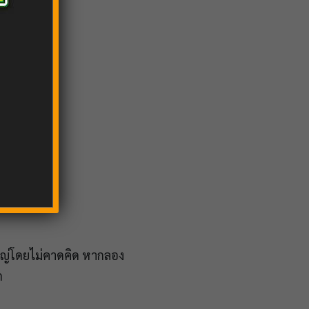
หญ่โดยไม่คาดคิด หากลอง
ถ