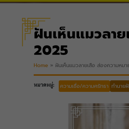
ฝันเห็นแมวลาย
2025
Home
»
ฝันเห็นแมวลายเสือ ส่องความหม
หมวดหมู่:
ความเชื่อ/ความศรัทธา
ทำนายฝั