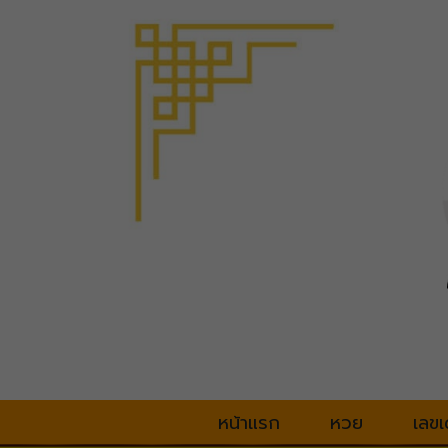
หน้าแรก
หวย
เลขเ