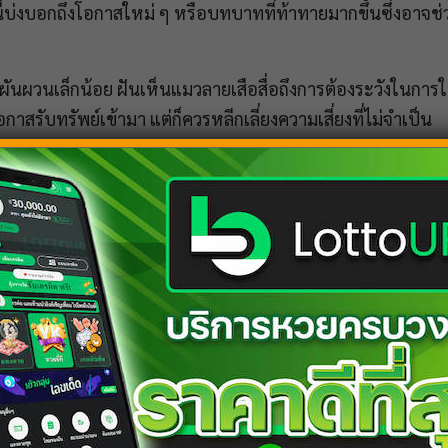
บ่งบอกถึงโอกาสใหม่ ๆ หรือบทบาทที่ท้าทายมากขึ้นซึ่งอาจช
ามผันผวนเล็กน้อย ฝันเห็นแมวลายเสือสื่อถึงการต้องระวังในการ
สรับทรัพย์เข้ามา แต่ก็ควรหลีกเลี่ยงความเสี่ยงที่ไม่จำเป็น
ี้อาจสื่อถึงการมีคนลึกลับหรือมีเสน่ห์เข้ามาทำให้ใจคุณหวั่นไ
สัมพันธ์ต้องใช้ความอดทนและสื่อสารให้มากขึ้นในช่วงนี้
ดี แต่ควรใส่ใจเรื่องสุขภาพจิตให้มากขึ้น ฝันเห็นแมวลายเสือ
รมองหาวิธีผ่อนคลายหรือพูดคุยกับคนใกล้ตัวเพื่อแบ่งเบาความรู