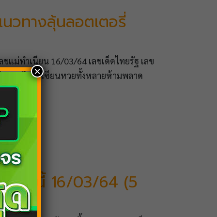
แนวทางลุ้นลอตเตอรี่
ลขแม่ทำเนียน 16/03/64 เลขเด็ดไทยรัฐ เลข
×
เด็ดงวดนี้ ฟรี เซียนหวยทั้งหลายห้ามพลาด
ังงวดนี้ 16/03/64 (5