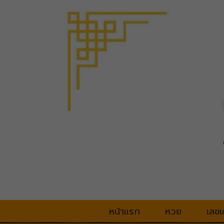
หน้าแรก
หวย
เลขเ