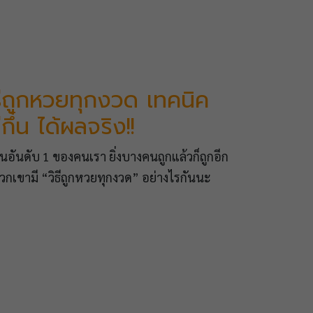
ิธีถูกหวยทุกงวด เทคนิค
กึ๋น ได้ผลจริง!!
ันอันดับ 1 ของคนเรา ยิ่งบางคนถูกแล้วก็ถูกอีก
เขามี “วิธีถูกหวยทุกงวด” อย่างไรกันนะ