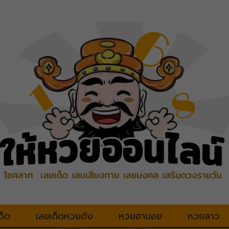
ด็ด
เลขเด็ดหวยดัง
หวยฮานอย
หวยลาว