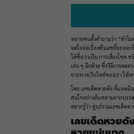
หลายคนตั้งคำถามว่า “ทำไมคน
จดใจจ่อเรื่องตัวเลขที่จะออก
ได้ชื่อว่าเป็น การเสี่ยงโชค 
เล่น ๆ อีกด้วย ซึ่งวิธีการลด
จากทางเว็บไซต์ของเรา ให้
โดย เลขเด็ดหวยดัง ที่แอดมิน
สนใจอย่างล้นหลามจากบรรดาเซ
อยากรู้ว่า ศูนย์รวมเลขเด็ดอา
เลขเด็ดหวยดัง
หวยแม่นมาก