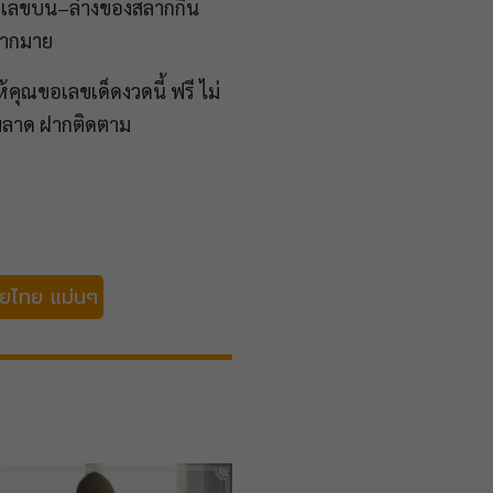
ณ เลขบน–ล่างของสลากกิน
งมากมาย
้คุณขอเลขเด็ดงวดนี้ ฟรี ไม่
พลาด ฝากติดตาม
ยไทย แม่นๆ