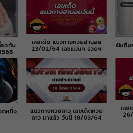
เลขเด็ด แนวทางหวยฮานอย
ี่ยวกับ
ฝันถึง
23/02/64 เลขแม่นๆ รวยๆ
 2568
เลข
แนวทางหวยลาว เลขเด็ดหวย
อตหนึ่ง
26/
ลาว มาแล้ว วันนี้ 18/03/64