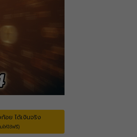
วก้อย ได้เงินจริง
มให้ใช้ฟรี)