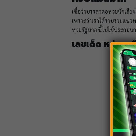
เชื่อว่าบรรดาคอหวยนักเสี่ย
เพราะว่าเราได้รวบรวมแนวทาง 
หวยรัฐบาล นี้ไปใช้ประกอบกา
เลขเด็ด หนุ่มบร