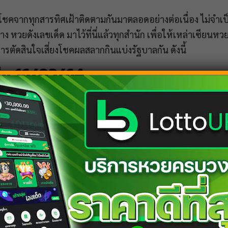
งโชคจากทุกสารทิศเฝ้าติดตามกันมาตลอดอย่างต่อเนื่อง ไม่จำเ
หวยดังเลขเด็ด มาไว้ที่นี่แล้วทุกสำนัก เพื่อให้เหล่าเซียนหวย
รตัดสินใจเสี่ยงโชคผลสลากกินแบ่งรัฐบาลกัน ดังนี้
บือ 16/03/64