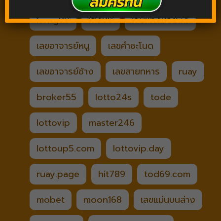
heng99
เฮง99
เวปแทงหวย24
เลขอาจารย์หนู
เลขคำชะโนด
เลขอาจารย์ช้าง
เลขสายทหาร
ruay
broker55
lotto24s
tode
lottovip
master246
lottoup5.com
lottovip.day
ruay.page
hit789
tod69.com
mobet
moon168
เลขแม่นบนล่าง