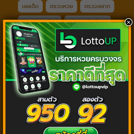
เลขเด็ด
ตรวจหวย
ตรวจสลาก
หวยหุ้นออนไลน์
หวยออนไลน์888
×
เครื่องรางของขลัง
ความเชื่อ / ความศรัทธา
สิ่งศักดิ์สิทธิ์
เลขกำลังวัน
สลากกินแบ่งรัฐบาล
เว็บเศรษฐี
เศรษฐี
ทำนายฝันเลขเด็ด
หวยไทยรัฐ
หมานดี
เลขเด็ดฮานอย
แนวทางฮานอยวันนี้
สูตรหวยฮานอย
ทั่วไป
เลขธูป
LottoUp
365kub