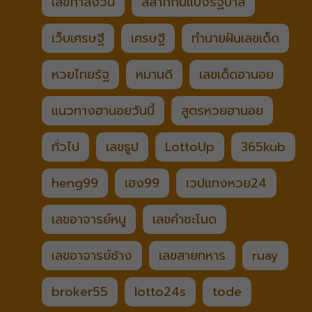
เลขกำลังวัน
สลากกินแบ่งรัฐบาล
เว็บเศรษฐี
เศรษฐี
ทำนายฝันเลขเด็ด
หวยไทยรัฐ
หมานดี
เลขเด็ดฮานอย
แนวทางฮานอยวันนี้
สูตรหวยฮานอย
ทั่วไป
เลขธูป
LottoUp
365kub
heng99
เฮง99
เวปแทงหวย24
เลขอาจารย์หนู
เลขคำชะโนด
เลขอาจารย์ช้าง
เลขสายทหาร
ruay
broker55
lotto24s
tode