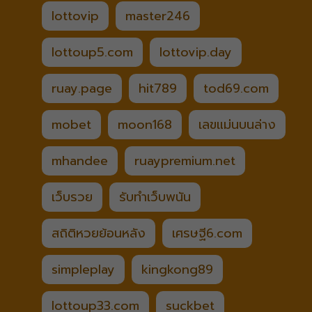
lottovip
master246
lottoup5.com
lottovip.day
ruay.page
hit789
tod69.com
mobet
moon168
เลขแม่นบนล่าง
mhandee
ruaypremium.net
เว็บรวย
รับทำเว็บพนัน
สถิติหวยย้อนหลัง
เศรษฐี6.com
simpleplay
kingkong89
lottoup33.com
suckbet