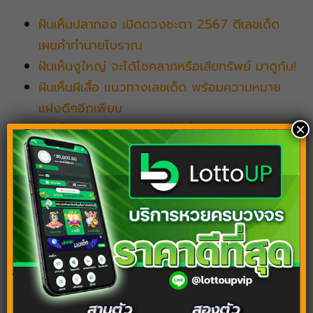
ฝันเห็นปลาทอง เปิดดวงชะตา 2567 ตีเลขเด็ด
เผยคำทำนายโบราณ
ฝันเห็นงูใหญ่ จะได้โชคลาภหรือเสียทรัพย์ มาดูกัน!
ฝันเห็นผีเสื้อ แนวทางเลขเด็ด พร้อมความหมาย
แฝงดีๆอีกเพียบ
ฝันเห็นแฟน แนวทางเลขเด็ดที่น่าสนใจ พร้อมลาง
×
บอกเหตุให้โชค
ฝันเห็นนกยักษ์ หมายความว่าอย่างไร? เปิดคำ
ทำนายพร้อมเลขเด็ด
Tags:
ฝันเห็นน้ำท่วม