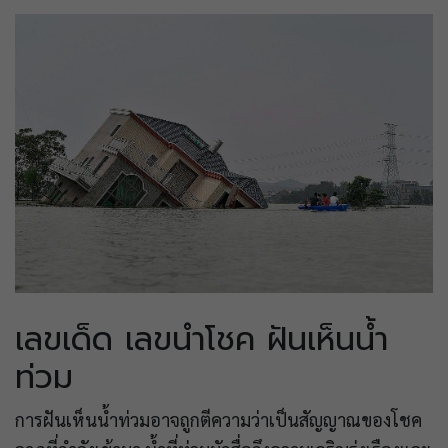
เลขเด็ด เลขนำโชค ฝันเห็นน้ำ
ท่วม
การฝันเห็นน้ำท่วมอาจถูกตีความว่าเป็นสัญญาณของโชค