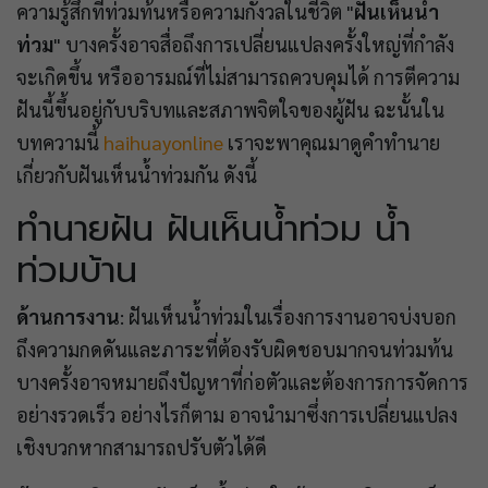
ความรู้สึกที่ท่วมท้นหรือความกังวลในชีวิต "
ฝันเห็นน้ำ
ท่วม
" บางครั้งอาจสื่อถึงการเปลี่ยนแปลงครั้งใหญ่ที่กำลัง
จะเกิดขึ้น หรืออารมณ์ที่ไม่สามารถควบคุมได้ การตีความ
ฝันนี้ขึ้นอยู่กับบริบทและสภาพจิตใจของผู้ฝัน ฉะนั้นใน
บทความนี้
haihuayonline
เราจะพาคุณมาดูคำทำนาย
เกี่ยวกับฝันเห็นน้ำท่วมกัน ดังนี้
ทำนายฝัน ฝันเห็นน้ำท่วม น้ำ
ท่วมบ้าน
ด้านการงาน
: ฝันเห็นน้ำท่วมในเรื่องการงานอาจบ่งบอก
ถึงความกดดันและภาระที่ต้องรับผิดชอบมากจนท่วมท้น
บางครั้งอาจหมายถึงปัญหาที่ก่อตัวและต้องการการจัดการ
อย่างรวดเร็ว อย่างไรก็ตาม อาจนำมาซึ่งการเปลี่ยนแปลง
เชิงบวกหากสามารถปรับตัวได้ดี