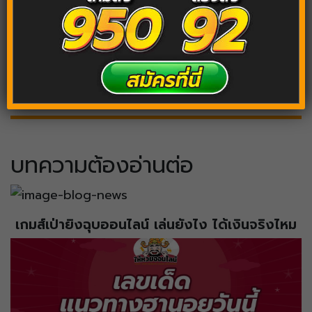
ฝันเห็นน้ำท่วม เลขเด็ด
ฝันเห็นน้ำท่วมถนน
ฝันเห็นน้ำท่วมบ้าน
บทความต้องอ่านต่อ
เกมส์เป่ายิงฉุบออนไลน์ เล่นยังไง ได้เงินจริงไหม