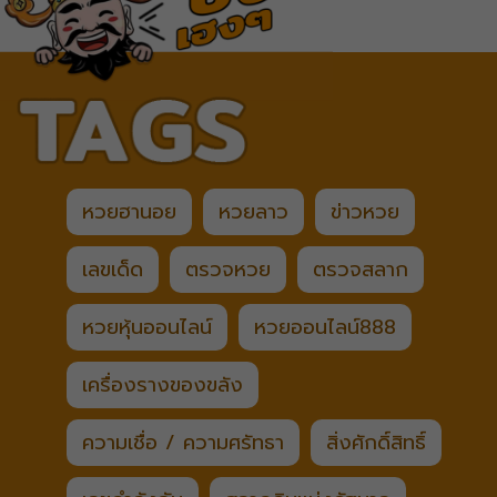
หวยฮานอย
หวยลาว
ข่าวหวย
เลขเด็ด
ตรวจหวย
ตรวจสลาก
หวยหุ้นออนไลน์
หวยออนไลน์888
เครื่องรางของขลัง
ความเชื่อ / ความศรัทธา
สิ่งศักดิ์สิทธิ์