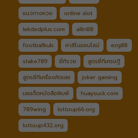
แนวทางหวย
online slot
lekdedplus.com
allin88
footballkub
คาสิโนออนไลน์
ezg88
stake789
ยี่กีรวย
สูตรยี่กีเศรษฐี
สูตรยี่กีเครื่องคิดเลข
joker gaming
เลขเด็ดหนังสือพิมพ์
huaysuck.com
789wing
lottoup66.org
lottoup432.org