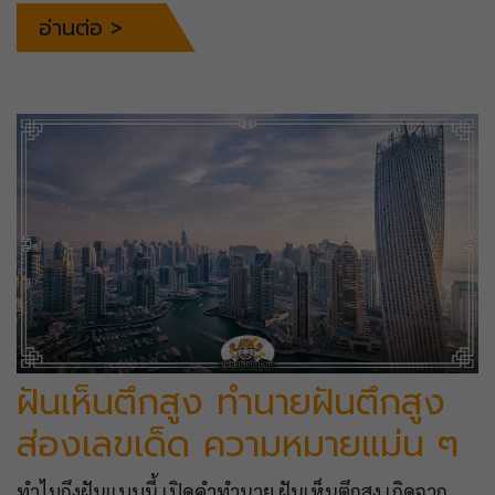
อ่านต่อ >
ฝันเห็นตึกสูง ทำนายฝันตึกสูง
ส่องเลขเด็ด ความหมายแม่น ๆ
ทำไมถึงฝันแบบนี้ เปิดคำทำนาย ฝันเห็นตึกสูง เกิดจาก