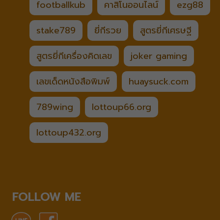
footballkub
คาสิโนออนไลน์
ezg88
stake789
ยี่กีรวย
สูตรยี่กีเศรษฐี
สูตรยี่กีเครื่องคิดเลข
joker gaming
เลขเด็ดหนังสือพิมพ์
huaysuck.com
789wing
lottoup66.org
lottoup432.org
FOLLOW ME