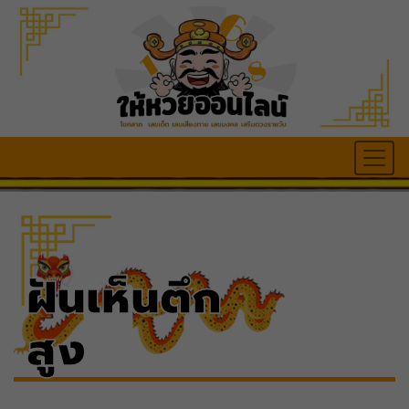
ฝันเห็นตึก
สูง