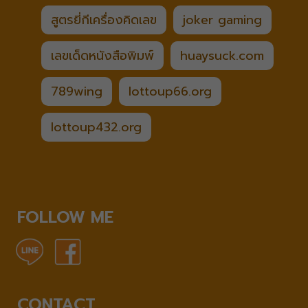
สูตรยี่กีเครื่องคิดเลข
joker gaming
เลขเด็ดหนังสือพิมพ์
huaysuck.com
789wing
lottoup66.org
lottoup432.org
FOLLOW ME
CONTACT