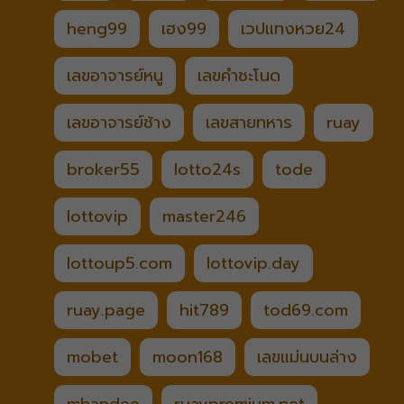
heng99
เฮง99
เวปแทงหวย24
เลขอาจารย์หนู
เลขคำชะโนด
เลขอาจารย์ช้าง
เลขสายทหาร
ruay
broker55
lotto24s
tode
lottovip
master246
lottoup5.com
lottovip.day
ruay.page
hit789
tod69.com
mobet
moon168
เลขแม่นบนล่าง