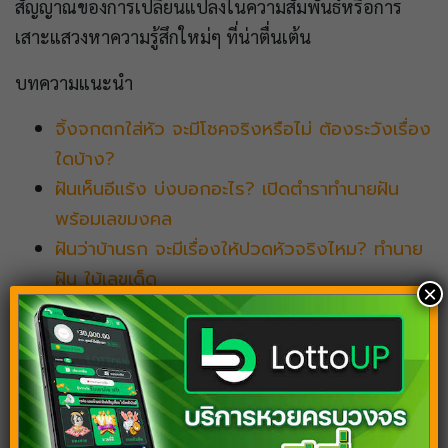
สัญญาณของการเปลี่ยนแปลงในความสัมพันธ์หรือการ
เสาะแสวงหาความรู้สึกใหม่ๆ ที่น่าตื่นเต้น
บทความแนะนำ
จิ้งจกตกใส่หัว จะมีโชคจริงหรือไม่ ต้องระวังเรื่อง
ใดบ้าง?
ฝันเห็นอีแร้ง บ่งบอกอะไร? เปิดตำราทำนายฝัน
พร้อมเลขมงคล
ฝันว่าบ้านรก จะมีเรื่องให้ปวดหัวจริงไหม? ทำนาย
ฝัน ใบ้เลขเด็ด
×
ฝันเห็นโรงเรียนเก่า บ่งบอกอะไร? ทำนายฝัน ตีเลข
เด็ด
ฝันเห็นบ้านร้าง บ้านผีสิง หมายถึงอะไร เปิดตำรา
แจกเลขเด่นฟรี