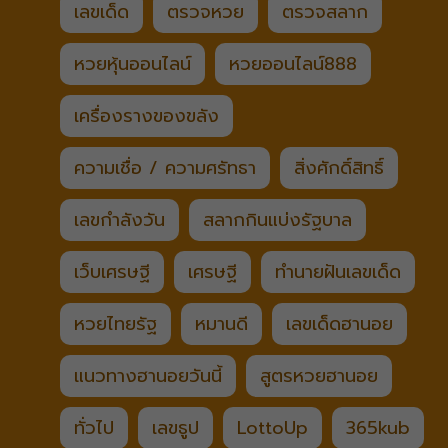
เลขเด็ด
ตรวจหวย
ตรวจสลาก
หวยหุ้นออนไลน์
หวยออนไลน์888
เครื่องรางของขลัง
ความเชื่อ / ความศรัทธา
สิ่งศักดิ์สิทธิ์
เลขกำลังวัน
สลากกินแบ่งรัฐบาล
เว็บเศรษฐี
เศรษฐี
ทำนายฝันเลขเด็ด
หวยไทยรัฐ
หมานดี
เลขเด็ดฮานอย
แนวทางฮานอยวันนี้
สูตรหวยฮานอย
ทั่วไป
เลขธูป
LottoUp
365kub