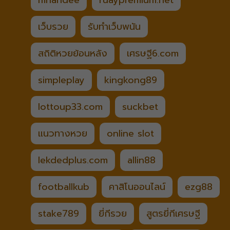
mhandee
ruaypremium.net
เว็บรวย
รับทำเว็บพนัน
สถิติหวยย้อนหลัง
เศรษฐี6.com
simpleplay
kingkong89
lottoup33.com
suckbet
แนวทางหวย
online slot
lekdedplus.com
allin88
footballkub
คาสิโนออนไลน์
ezg88
stake789
ยี่กีรวย
สูตรยี่กีเศรษฐี