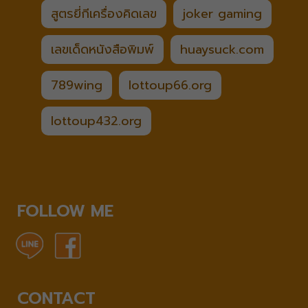
สูตรยี่กีเครื่องคิดเลข
joker gaming
เลขเด็ดหนังสือพิมพ์
huaysuck.com
789wing
lottoup66.org
lottoup432.org
FOLLOW ME
CONTACT