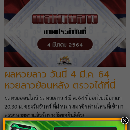
ผลหวยลาว วันนี้ 4 มี.ค. 64
หวยลาวย้อนหลัง ตรวจได้ที่นี่
ผลหวยออนไลน์ ผลหวยลาว 4 มี.ค. 64 ที่ออกไปเมื่อเวลา
20.30 น. ของวันจันทร์ ที่ผ่านมา สมาชิกท่านไหนที่เข้ามา
ตรวจหวยลาวแล้วรับรางวัลขอยินดีด้วย
×