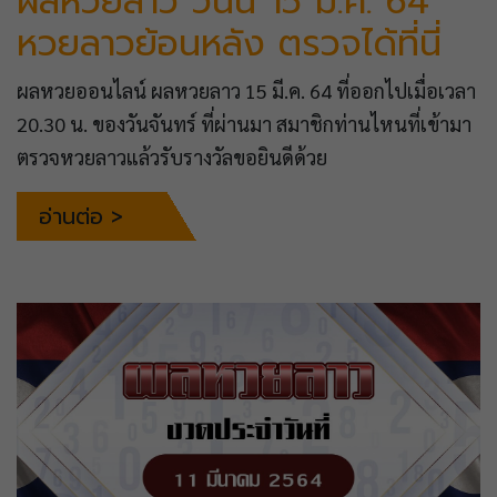
ผลหวยลาว วันนี้ 15 มี.ค. 64
หวยลาวย้อนหลัง ตรวจได้ที่นี่
ผลหวยออนไลน์ ผลหวยลาว 15 มี.ค. 64 ที่ออกไปเมื่อเวลา
20.30 น. ของวันจันทร์ ที่ผ่านมา สมาชิกท่านไหนที่เข้ามา
ตรวจหวยลาวแล้วรับรางวัลขอยินดีด้วย
อ่านต่อ >