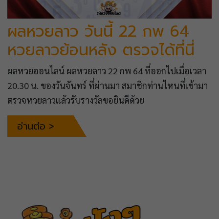
ผลหวยลาว วันนี้ 22 กพ 64
หวยลาวย้อนหลัง ตรวจได้ที่นี่
ผลหวยออนไลน์ ผลหวยลาว 22 กพ 64 ที่ออกไปเมื่อเวลา
20.30 น. ของวันจันทร์ ที่ผ่านมา สมาชิกท่านไหนที่เข้ามา
ตรวจหวยลาวแล้วรับรางวัลขอยินดีด้วย
อ่านต่อ >