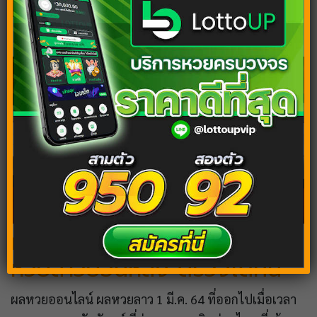
อ่านต่อ >
ผลหวยลาว วันนี้ 1 มี.ค. 64
หวยลาวย้อนหลัง ตรวจได้ที่นี่
ผลหวยออนไลน์ ผลหวยลาว 1 มี.ค. 64 ที่ออกไปเมื่อเวลา