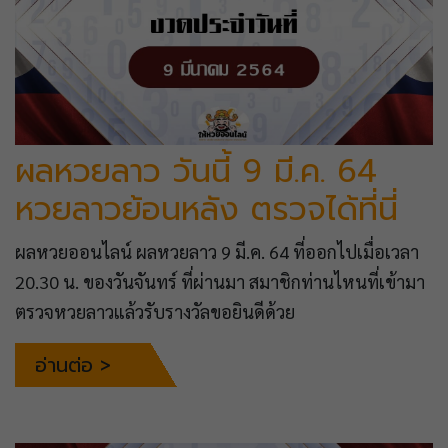
ผลหวยลาว วันนี้ 9 มี.ค. 64
หวยลาวย้อนหลัง ตรวจได้ที่นี่
ผลหวยออนไลน์ ผลหวยลาว 9 มี.ค. 64 ที่ออกไปเมื่อเวลา
20.30 น. ของวันจันทร์ ที่ผ่านมา สมาชิกท่านไหนที่เข้ามา
ตรวจหวยลาวแล้วรับรางวัลขอยินดีด้วย
อ่านต่อ >