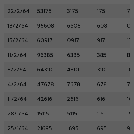
22/2/64
53175
3175
175
75
18/2/64
96608
6608
608
08
15/2/64
60917
0917
917
17
11/2/64
96385
6385
385
85
8/2/64
64310
4310
310
10
4/2/64
47678
7678
678
78
1 /2/64
42616
2616
616
16
28/1/64
15115
5115
115
15
25/1/64
21695
1695
695
95