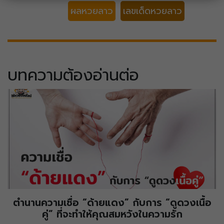
ผลหวยลาว
เลขเด็ดหวยลาว
บทความต้องอ่านต่อ
ตำนานความเชื่อ “ด้ายแดง” กับการ “ดูดวงเนื้อ
คู่” ที่จะทำให้คุณสมหวังในความรัก