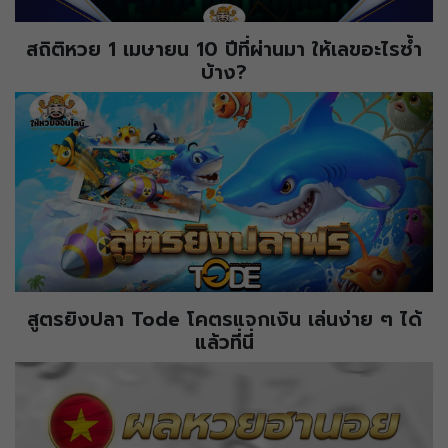
สถิติหวย 1 เมษายน 10 ปีที่ผ่านมา ให้เลขอะไรซ้ำ
บ้าง?
สูตรยิงปลา Tode โคตรแจกเงิน เล่นง่าย ๆ ได้
แล้วที่นี่