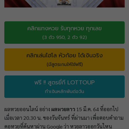
คลิกแทงหวย รับทุกหวย ทุกเลข
(3 ตัว 950, 2 ตัว 92)
คลิกเล่นไฮโล หัวก้อย ได้เงินจริง
(มีสูตรเกมให้ใช้ฟรี)
ฟรี !! สูตรยี่กี LOTTOUP
ทำเงินหลักพันต่อวัน
ผลหวยออนไลน์ อย่าง
ผลหวยลาว
15 มี.ค. 64 ที่ออกไป
เมื่อเวลา 20.30 น. ของวันจันทร์ ที่ผ่านมา เพื่อตอบคำถาม
คอหวยที่ค้นหาผ่าน Google ว่า หวยลาวออกวันไหน