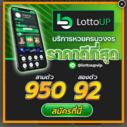
เป็นที่ชื่นชอบของคอหวยทั้งหลายไม่แพ้หวยรัฐบาลไทย
×
ซึ่งผลหวยลาวนี้ นอกจากจะทำให้ทราบผลการออกรางวัล
ในแต่ละงวดแล้วยังสามารถนำไปคิดคำนวนเป็น แนวทาง
หวยลาว ได้ด้วย
ดังนั้นการเข้ามาดูสถิติหวยลาวย้อนหลัง ที่นำมาเสนอนี้
สามารถเป็นช่องทางหาเงินพารวยได้อีกทางหนึ่งด้วย หาก
ไม่อยากพลาดรางวัลอย่าลืมนำเลขที่เคยออกไปแล้วลุ้น
รางวัลดูนะ ไม่แน่คุณอาจเป็นเศรษฐีคว้าเงินแสนได้จาก
เลขมงคลเหล่านี้ก็เป็นได้ ส่วนใครที่อยากติดตามสถิติหสน
ผลหวยย้อนหลังติดตามได้อีกช่องทางที่
ตรวจหวย.com
Tags:
ตรวจหวยลาว
ผลลาววันนี้