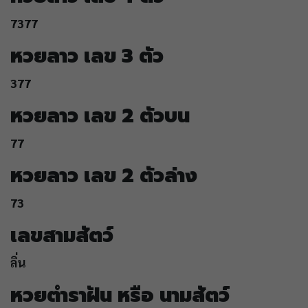
7377
หวยลาว เลข 3 ตัว
377
หวยลาว เลข 2 ตัวบน
77
หวยลาว เลข 2 ตัวล่าง
73
เลขสามสัตว์
ลิ่น
หวยตำราฝัน หรือ นามสัตว์