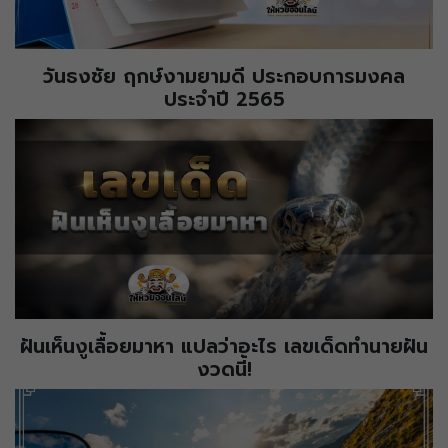
วันธงชัย ฤกษ์งามยามดี ประกอบการมงคล
ประจำปี 2565
ฝันเห็นงูเลื้อยมาหา แปลว่าอะไร เลขเด็ดทำนายฝัน
งวดนี้!