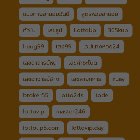
แนวทางฮานอยวันนี้
สูตรหวยฮานอย
ทั่วไป
เลขธูป
LottoUp
365kub
heng99
เฮง99
เวปแทงหวย24
เลขอาจารย์หนู
เลขคำชะโนด
เลขอาจารย์ช้าง
เลขสายทหาร
ruay
broker55
lotto24s
tode
lottovip
master246
lottoup5.com
lottovip.day