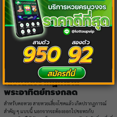
เลขเด็ดปรากฏการณ์
พระอาทิตย์ทรงกลด
สำหรับคอหวย สายหวยเสี่ยงโชคแล้ว เกิดปรากฏการณ์
สำคัญ ๆ แบบนี้ นอกจากจะต้องออกไปขอพรกับ