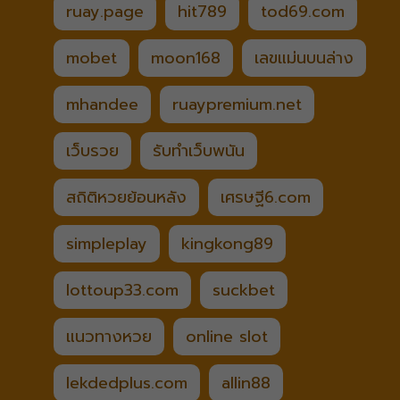
ruay.page
hit789
tod69.com
mobet
moon168
เลขแม่นบนล่าง
mhandee
ruaypremium.net
เว็บรวย
รับทำเว็บพนัน
สถิติหวยย้อนหลัง
เศรษฐี6.com
simpleplay
kingkong89
lottoup33.com
suckbet
แนวทางหวย
online slot
lekdedplus.com
allin88