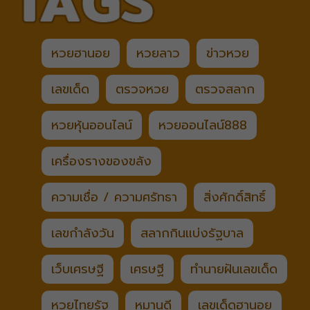
หวยฮานอย
หวยลาว
ข่าวหวย
เลขเด็ด
ตรวจหวย
ตรวจสลาก
หวยหุ้นออนไลน์
หวยออนไลน์888
เครื่องรางของขลัง
ความเชื่อ / ความศรัทธา
สิ่งศักดิ์สิทธิ์
เลขกำลังวัน
สลากกินแบ่งรัฐบาล
เว็บเศรษฐี
เศรษฐี
ทำนายฝันเลขเด็ด
หวยไทยรัฐ
หมานดี
เลขเด็ดฮานอย