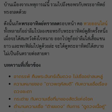
บ้านเมืองจากเหตุการณ์นี้ รวมไปถึงขอพรกับพระอาทิตย์
ทรงกลดด้วย
ดังนั้นเกิด
พระอาทิตย์ทรวกลด
รอบหน้า คอ
หวยออนไลน์
ทั้งหลายก็อย่าลืมไปลองขอพรกับพระอาทิตย์ดูสักครั้งหนึ่ง
เผื่อจะได้สมหวังดังใจหมาย ออกไปดูก็อย่าลืมใส่เสื้อแขน
ยาว และพกฟิล์มไปดูด้วยล่ะ จะได้ดูพระอาทิตย์ได้สบาย
ไม่เป็นอันตรายต่อสายตา
บทความที่เกี่ยวข้อง
อาถรรพ์ คืนพระจันทร์เต็มดวง ไม่เชื่ออย่าลบหลู่
ความหมายของ "ดาวพฤหัสบดี" กับความเชื่อเรื่อง
ดวงชะตา
กระต่าย กับความเชื่อที่มาของสัตว์แห่งโชค
ตำนานความเชื่อ “ด้ายแดง” กับการ “ดูดวงเนื้อคู่”