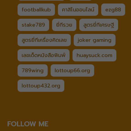
footballkub
คาสิโนออนไลน์
ezg88
stake789
ยี่กีรวย
สูตรยี่กีเศรษฐี
สูตรยี่กีเครื่องคิดเลข
joker gaming
เลขเด็ดหนังสือพิมพ์
huaysuck.com
789wing
lottoup66.org
lottoup432.org
FOLLOW ME