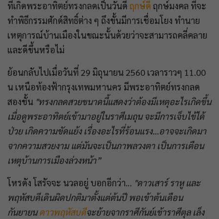
ที่เกิดพระอาทิตย์ทรงกลดเป็นวันดี
ฤกษ์ดี
ฤกษ์มงคล ที่จะ
ทำพิธีกรรมศักด์สิทธิ์ต่าง ๆ ถึงขั้นมีการเชื่อมโยง ทำนาย
เหตุการณ์บ้านเมืองในขณะนั้นด้วยว่าจะสามารถคลี่คลาย
และดีขึ้นหรือไม่
ย้อนกลับไปเมื่อวันที่ 29 มิถุนายน 2560 เวลาราวๆ 11.00
น เหนือท้องฟ้ากรุงเทพมหานคร มีพระอาทิตย์ทรงกลด
สองชั้น
"ทรงกลดสวยขนาดนี้แสดงว่าต้องมีเหตุอะไรเกิดขึ้น
เมื่อดูพระอาทิตย์เข้ามาอยู่ในราศีเมถุน จะมีการเจ็บไข้ได้
ป่วย เกิดความขัดแย้ง เรื่องอะไรที่ร้อนแรง…อาจจะเกิดมา
จากความสวยงาม แต่มันจะเป็นภาพลวงตา เป็นการเตือน
เหตุบ้านการเมืองล่วงหน้า”
โหรดัง โสรัจจะ นวลอยู่ บอกอีกว่า..
. "ดาวเสาร์ ราหู และ
พฤหัสบดีเดินผิดปกติมาตั้งแต่ต้นปี พอเข้าต้นเดือน
กันยายน
ดาวพฤหัสบดี
จะย้ายจากราศีกันย์เข้าราศีตุล เล็ง