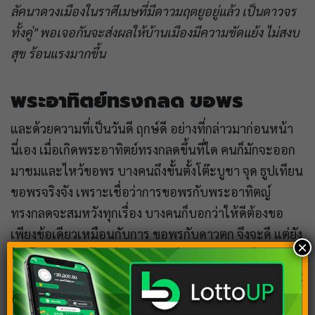
ลัคนาดวงเมืองในราศีเมษที่มีดาวมฤตยูอยู่แล้ว เป็นดาวจร
ทั้งคู่"
พอเจอกันจะส่งผลให้บ้านเมืองมีความขัดแย้ง ไม่สงบ
สุข ร้อนแรงมากขึ้น
พระอาทิตย์ทรงกลด ขอพร
และด้วยความที่เป็นวันดี ฤกษ์ดี อย่างที่กล่าวมาก่อนหน้า
นี่เอง เมื่อเกิดพระอาทิตย์ทรงกลดขึ้นที่ใด คนก็มักจะออก
มาชมและไหว้ขอพร บางคนถึงขั้นตั้งโต๊ะบูชา จุด ธูปเทียน
ขอพรจริงจัง เพราะเชื่อว่าการขอพรกับพระอาทิตญ์
ทรงกลดจะสมหวังทุกเรื่อง บางคนก็บอกว่าให้ดีต้องขอ
เพียงข้อเดียวเหมือนกับการ ขอพรกับดาวตก จึงจะดี แต่ยัง
×
ไม่มีใครบอกว่าห้ามชี้พระอาทิตย์ทรงกลด เช่นเดียวกับ
ห้ามชี้ดาวตก
หรือรุ้งกินน้ำ เพราะอาจทำให้ไม่สมหวังหรือ
มือกุด