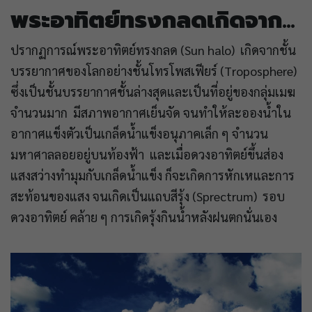
พระอาทิตย์ทรงกลดเกิดจาก…
ปรากฏการณ์พระอาทิตย์ทรงกลด (Sun halo) เกิดจากชั้น
บรรยากาศของโลกอย่างชั้นโทรโพสเฟียร์ (Troposphere)
ซึ่งเป็นชั้นบรรยากาศชั้นล่างสุดและเป็นที่อยู่ของกลุ่มเมฆ
จำนวนมาก มีสภาพอากาศเย็นจัด จนทำให้ละอองน้ำใน
อากาศแข็งตัวเป็นเกล็ดน้ำแข็งอนุภาคเล็ก ๆ จำนวน
มหาศาลลอยอยู่บนท้องฟ้า และเมื่อดวงอาทิตย์ขึ้นส่อง
แสงสว่างทำมุมกับเกล็ดน้ำแข็ง ก็จะเกิดการหักเหและการ
สะท้อนของแสง จนเกิดเป็นแถบสีรุ้ง (Sprectrum) รอบ
ดวงอาทิตย์ คล้าย ๆ การเกิดรุ้งกินน้ำหลังฝนตกนั่นเอง