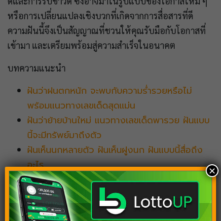
ดีและการรับข่าวดี ซึ่งอาจมาในรูปแบบของโอกาสใหม่ ๆ
หรือการเปลี่ยนแปลงเชิงบวกที่เกิดจากการสื่อสารที่ดี
ความฝันนี้จึงเป็นสัญญาณที่ชวนให้คุณรับมือกับโอกาสที่
เข้ามา และเตรียมพร้อมสู่ความสำเร็จในอนาคต
บทความแนะนำ
ฝันว่าฝนตกหนัก จะพบกับความร่ำรวยหรือไม่
พร้อมแนวทางเลขเด็ดสุดแม่น
ฝันว่าย้ายบ้านใหม่ แนวทางเลขเด็ดพารวย ฝันแบบ
นี้จะมีทรัพย์มาถึงตัว
ฝันเห็นนกหลายตัว ฝันเห็นฝูงนก ฝันแบบนี้สื่อถึง
อะไร
×
ฝันว่าโดนผีหลอก คำทำนาย พร้อมเลขเด็ดน่าลุ้นใน
งวดนี้
ฝันว่าตกนรก จะเสียทรัยพ์หรือรับโชคกันแน่ พร้อม