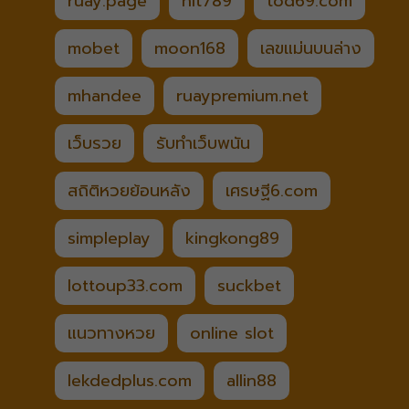
ruay.page
hit789
tod69.com
mobet
moon168
เลขแม่นบนล่าง
mhandee
ruaypremium.net
เว็บรวย
รับทำเว็บพนัน
สถิติหวยย้อนหลัง
เศรษฐี6.com
simpleplay
kingkong89
lottoup33.com
suckbet
แนวทางหวย
online slot
lekdedplus.com
allin88