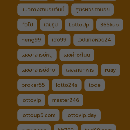
แนวทางฮานอยวันนี้
สูตรหวยฮานอย
ทั่วไป
เลขธูป
LottoUp
365kub
heng99
เฮง99
เวปแทงหวย24
เลขอาจารย์หนู
เลขคำชะโนด
เลขอาจารย์ช้าง
เลขสายทหาร
ruay
broker55
lotto24s
tode
lottovip
master246
lottoup5.com
lottovip.day