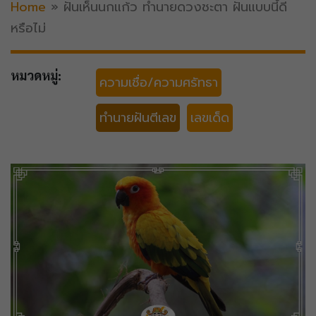
Home
»
ฝันเห็นนกแก้ว ทำนายดวงชะตา ฝันแบบนี้ดี
หรือไม่
หมวดหมู่:
ความเชื่อ/ความศรัทธา
ทำนายฝันตีเลข
เลขเด็ด