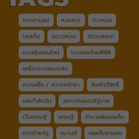
หวยฮานอย
หวยลาว
ข่าวหวย
เลขเด็ด
ตรวจหวย
ตรวจสลาก
หวยหุ้นออนไลน์
หวยออนไลน์888
เครื่องรางของขลัง
ความเชื่อ / ความศรัทธา
สิ่งศักดิ์สิทธิ์
เลขกำลังวัน
สลากกินแบ่งรัฐบาล
เว็บเศรษฐี
เศรษฐี
ทำนายฝันเลขเด็ด
หวยไทยรัฐ
หมานดี
เลขเด็ดฮานอย