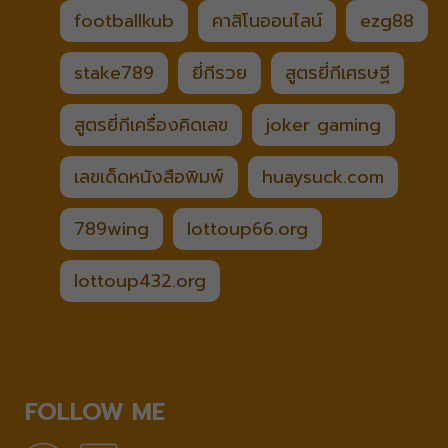
footballkub
คาสิโนออนไลน์
ezg88
stake789
ยี่กีรวย
สูตรยี่กีเศรษฐี
สูตรยี่กีเครื่องคิดเลข
joker gaming
เลขเด็ดหนังสือพิมพ์
huaysuck.com
789wing
lottoup66.org
lottoup432.org
FOLLOW ME