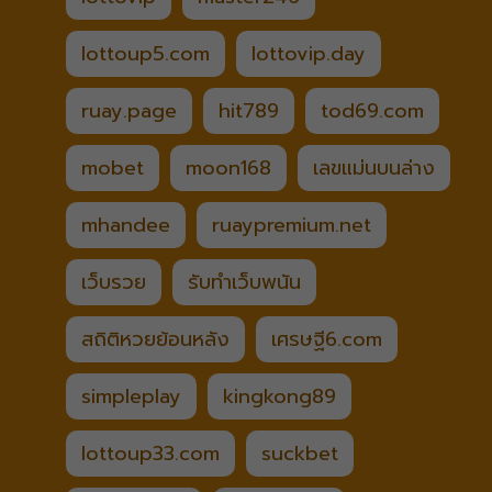
lottoup5.com
lottovip.day
ruay.page
hit789
tod69.com
mobet
moon168
เลขแม่นบนล่าง
mhandee
ruaypremium.net
เว็บรวย
รับทำเว็บพนัน
สถิติหวยย้อนหลัง
เศรษฐี6.com
simpleplay
kingkong89
lottoup33.com
suckbet