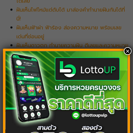
ได้เลย
ฝันเห็นไฟไหม้แต่ดับได้ มาส่องคำทำนายฝันกันได้ที่
นี่!
ฝันเห็นฟ้าผ่า ฟ้าร้อง ส่องความหมาย พร้อมเลข
เด่นที่ซ่อนอยู่
ฝันเห็นดาวตก ทำนายความฝัน ตีเลขและความหมาย
×
ที่ซ่อนอยู่
Tags:
ฝันว่าทำขนม
ฝันว่าทำขนมไทย
บทความต้องอ่านต่อ