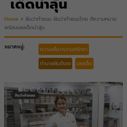
เด็ดน่าลุ้น
Home
»
ฝันว่าทำขนม ฝันว่าทำขนมไทย ตีความหมาย
พร้อมเลขเด็ดน่าลุ้น
หมวดหมู่:
ความเชื่อ/ความศรัทธา
ทำนายฝันตีเลข
เลขเด็ด