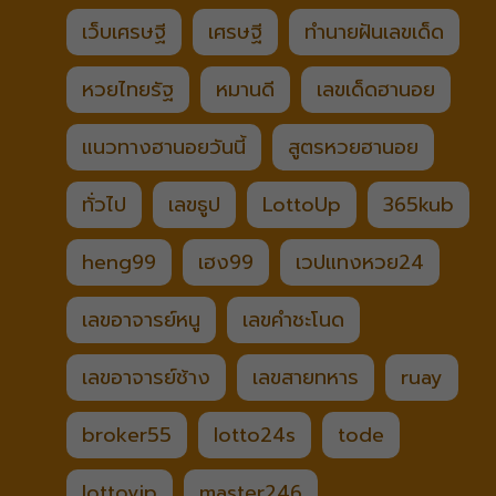
เว็บเศรษฐี
เศรษฐี
ทำนายฝันเลขเด็ด
หวยไทยรัฐ
หมานดี
เลขเด็ดฮานอย
แนวทางฮานอยวันนี้
สูตรหวยฮานอย
ทั่วไป
เลขธูป
LottoUp
365kub
heng99
เฮง99
เวปแทงหวย24
เลขอาจารย์หนู
เลขคำชะโนด
เลขอาจารย์ช้าง
เลขสายทหาร
ruay
broker55
lotto24s
tode
lottovip
master246