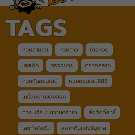
หวยฮานอย
หวยลาว
ข่าวหวย
เลขเด็ด
ตรวจหวย
ตรวจสลาก
หวยหุ้นออนไลน์
หวยออนไลน์888
เครื่องรางของขลัง
ความเชื่อ / ความศรัทธา
สิ่งศักดิ์สิทธิ์
เลขกำลังวัน
สลากกินแบ่งรัฐบาล