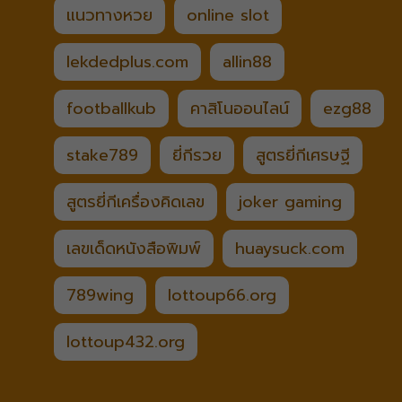
แนวทางหวย
online slot
lekdedplus.com
allin88
footballkub
คาสิโนออนไลน์
ezg88
stake789
ยี่กีรวย
สูตรยี่กีเศรษฐี
สูตรยี่กีเครื่องคิดเลข
joker gaming
เลขเด็ดหนังสือพิมพ์
huaysuck.com
789wing
lottoup66.org
lottoup432.org