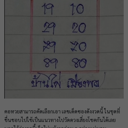
คอหวยสามารถคัดเลือกเอา เลขเด็ดซองดังงวดนี้ ในชุดที่
ชื่นชอบไปใช้เป็นแนวทางไปวัดดวงเสี่ยงโชคกันได้เลย