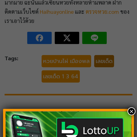
มากมาย ฉะนั้นแล้วเซียนหวยทั้งหลายห้ามพลาด ฝาก
ติดตามเว็บไซต์
Haihuayonline
และ
ตรวจหวย.com
ของ
เราเอาไว้ด้วย
Tags:
หวยบ้านไผ่ เมืองพล
เลขเด็ด
เลขเด็ด 1 3 64
×
บทความต้องอ่านต่อ