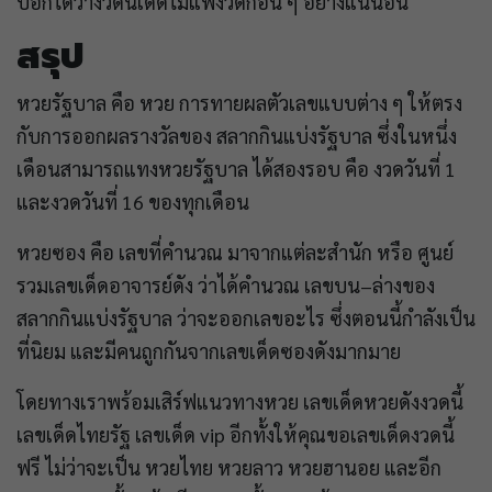
บอกได้ว่างวดนี้เด็ดไม่แพ้งวดก่อน ๆ อย่างแน่นอน
สรุป
หวยรัฐบาล คือ หวย การทายผลตัวเลขแบบต่าง ๆ ให้ตรง
กับการออกผลรางวัลของ สลากกินแบ่งรัฐบาล ซึ่งในหนึ่ง
เดือนสามารถแทงหวยรัฐบาล ได้สองรอบ คือ งวดวันที่ 1
และงวดวันที่ 16 ของทุกเดือน
หวยซอง คือ เลขที่คำนวณ มาจากแต่ละสำนัก หรือ ศูนย์
รวมเลขเด็ดอาจารย์ดัง ว่าได้คำนวณ เลขบน–ล่างของ
สลากกินแบ่งรัฐบาล ว่าจะออกเลขอะไร ซึ่งตอนนี้กำลังเป็น
ที่นิยม และมีคนถูกกันจากเลขเด็ดซองดังมากมาย
โดยทางเราพร้อมเสิร์ฟแนวทางหวย เลขเด็ดหวยดังงวดนี้
เลขเด็ดไทยรัฐ เลขเด็ด vip อีกทั้งให้คุณขอเลขเด็ดงวดนี้
ฟรี ไม่ว่าจะเป็น หวยไทย หวยลาว หวยฮานอย และอีก