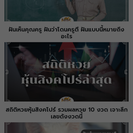
ฝันเห็นคุณครู ฝันว่าโดนครูตี ฝันแบบนี้หมายถึง
อะไร
สถิติหวยหุ้นสิงคโปร์ รวมผลหวย 10 งวด เจาะลึก
เลขดังงวดนี้