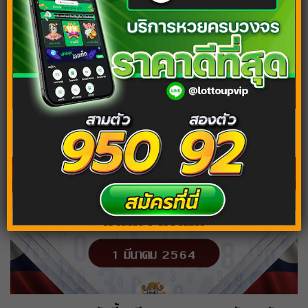
ฝันว่าโจรปล้นบ้าน สัญญาณเตือนหรือเพียงความ
ฝัน? ตามไปดู