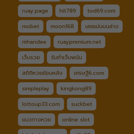
ruay.page
hit789
tod69.com
mobet
moon168
เลขแม่นบนล่าง
mhandee
ruaypremium.net
เว็บรวย
รับทำเว็บพนัน
สถิติหวยย้อนหลัง
เศรษฐี6.com
simpleplay
kingkong89
lottoup33.com
suckbet
แนวทางหวย
online slot