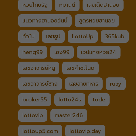
หวยไทยรัฐ
หมานดี
เลขเด็ดฮานอย
แนวทางฮานอยวันนี้
สูตรหวยฮานอย
ทั่วไป
เลขธูป
LottoUp
365kub
heng99
เฮง99
เวปแทงหวย24
เลขอาจารย์หนู
เลขคำชะโนด
เลขอาจารย์ช้าง
เลขสายทหาร
ruay
broker55
lotto24s
tode
lottovip
master246
lottoup5.com
lottovip.day