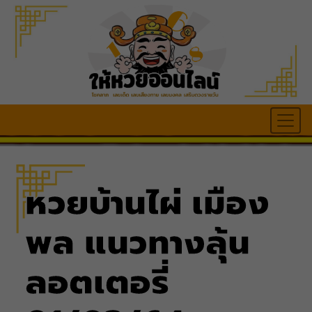
หวยบ้านไผ่ เมือง
พล แนวทางลุ้น
ลอตเตอรี่