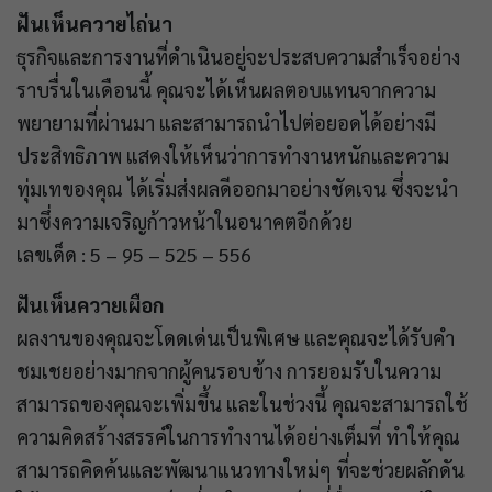
ฝันเห็นควาย
ไถ่นา
ธุรกิจและการงานที่ดำเนินอยู่จะประสบความสำเร็จอย่าง
ราบรื่นในเดือนนี้ คุณจะได้เห็นผลตอบแทนจากความ
พยายามที่ผ่านมา และสามารถนำไปต่อยอดได้อย่างมี
ประสิทธิภาพ แสดงให้เห็นว่าการทำงานหนักและความ
ทุ่มเทของคุณ ได้เริ่มส่งผลดีออกมาอย่างชัดเจน ซึ่งจะนำ
มาซึ่งความเจริญก้าวหน้าในอนาคตอีกด้วย
เลขเด็ด : 5 – 95 – 525 – 556
ฝันเห็นควายเผือก
ผลงานของคุณจะโดดเด่นเป็นพิเศษ และคุณจะได้รับคำ
ชมเชยอย่างมากจากผู้คนรอบข้าง การยอมรับในความ
สามารถของคุณจะเพิ่มขึ้น และในช่วงนี้ คุณจะสามารถใช้
ความคิดสร้างสรรค์ในการทำงานได้อย่างเต็มที่ ทำให้คุณ
สามารถคิดค้นและพัฒนาแนวทางใหม่ๆ ที่จะช่วยผลักดัน