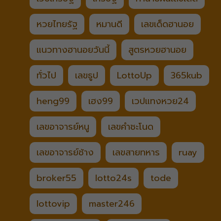
หวยไทยรัฐ
หมานดี
เลขเด็ดฮานอย
แนวทางฮานอยวันนี้
สูตรหวยฮานอย
ทั่วไป
เลขธูป
LottoUp
365kub
heng99
เฮง99
เวปแทงหวย24
เลขอาจารย์หนู
เลขคำชะโนด
เลขอาจารย์ช้าง
เลขสายทหาร
ruay
broker55
lotto24s
tode
lottovip
master246