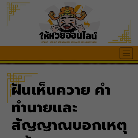
ฝันเห็นควาย คำ
ทำนายและ
สัญญาณบอกเหตุ