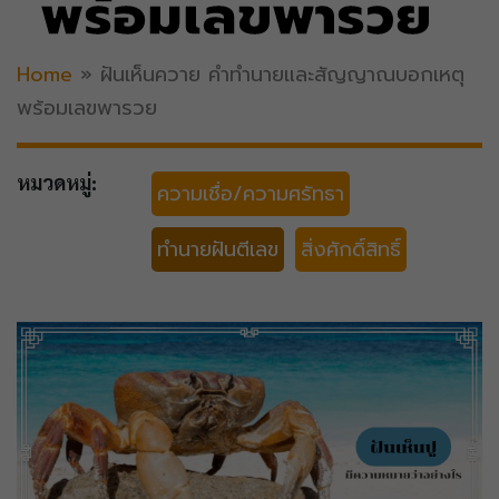
พร้อมเลขพารวย
Home
»
ฝันเห็นควาย คำทำนายและสัญญาณบอกเหตุ
พร้อมเลขพารวย
หมวดหมู่:
ความเชื่อ/ความศรัทธา
ทำนายฝันตีเลข
สิ่งศักดิ์สิทธิ์