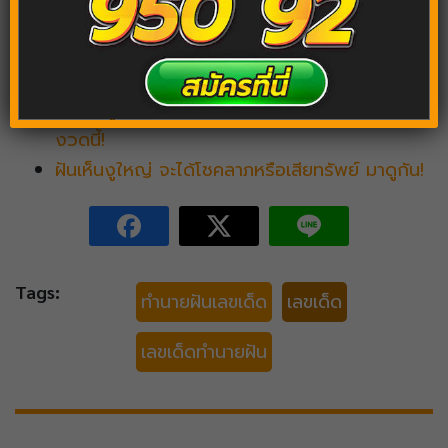
ฝันว่าป่วย ไม่สบาย นอนโรงพยาบาล ทำไมถึงฝัน
แบบนี้?
ฝันเห็นแม่น้ำ เลขเด็ด และนัยที่แฝงในทำนายฝัน!
ฝันเห็นงูเลื้อยมาหา แปลว่าอะไร เลขเด็ดทำนายฝัน
งวดนี้!
ฝันเห็นงูใหญ่ จะได้โชคลาภหรือเสียทรัพย์ มาดูกัน!
Tags:
ทำนายฝันเลขเด็ด
เลขเด็ด
เลขเด็ดทำนายฝัน