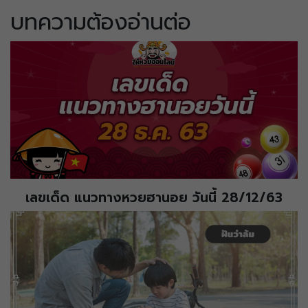
บทความต้องอ่านต่อ
เลขเด็ด แนวทางหวยฮานอย วันนี้ 28/12/63