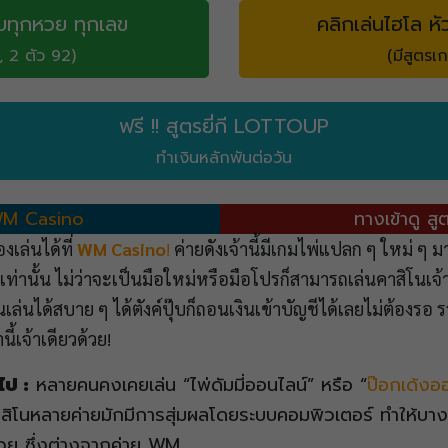
บทุกหวย ทุกเลข
คลิกเล่นไฮโล หั
, 2 ตัว 92)
(มีสูตรเก
ฟรี !! สูตรยี่กี LOTTOUP
ทำเงินหลักพันต่อวัน
WM Casino
ทางเข้าดู สู
งเล่นได้ที่
WM Casino
!
ค่ายดังเจ้านี้มีเกมไพ่แปลก ๆ ใหม่ ๆ ม
เท่านั้น ไม่ว่าจะเป็นมือใหม่หรือมือโปรก็สามารถเล่นคาสิโนเจ้านี
นได้สบาย ๆ ได้ตังค์ปุ๊บก็ถอนเงินเข้าบัญชีได้เลยไม่ต้องรอ รวม
้เจ้าเดียวด้วย!
ไป :
หลายคนคงเคยเล่น “ไพ่ดัมมี่ออนไลน์” หรือ “
ป๊อกเด้งอ
สิโนหลายค่ายมักมีการสุ่มผลโดยระบบคอมพิวเตอร์ ทำให้บาง
อด้วย ซึ่งต่างจากค่าย WM