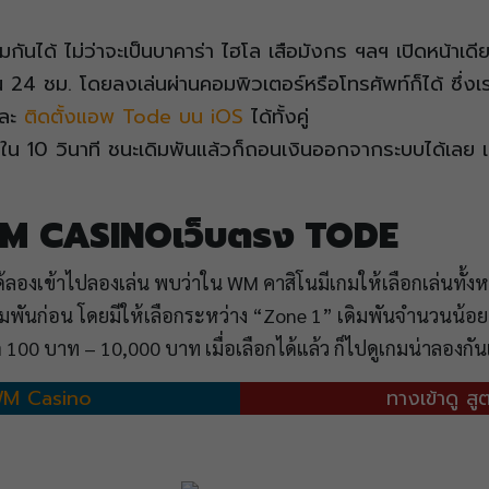
กันได้ ไม่ว่าจะเป็นบาคาร่า ไฮโล เสือมังกร ฯลฯ เปิดหน้าเด
 24 ชม. โดยลงเล่นผ่านคอมพิวเตอร์หรือโทรศัพท์ก็ได้ ซึ่
ละ
ติดตั้งแอพ Tode บน iOS
ได้ทั้งคู่
น 10 วินาที ชนะเดิมพันแล้วก็ถอนเงินออกจากระบบได้เลย 
 WM CASINOเว็บตรง TODE
้ลองเข้าไปลองเล่น พบว่าใน WM คาสิโนมีเกมให้เลือกเล่นทั้งหม
เดิมพันก่อน โดยมีให้เลือกระหว่าง “Zone 1” เดิมพันจำนวนน้อ
00 บาท – 10,000 บาท เมื่อเลือกได้แล้ว ก็ไปดูเกมน่าลองกัน
WM Casino
ทางเข้าดู สู