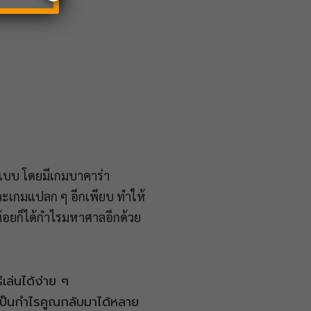
ูปแบบ โดยมีเกมบาคาร่า
ละเกมแปลก ๆ อีกเพียบ ทำให้
น้อยก็ได้กำไรมหาศาลอีกด้วย
เล่นได้ง่าย ๆ
นเป็นกำไรคูณกลับมาได้หลาย