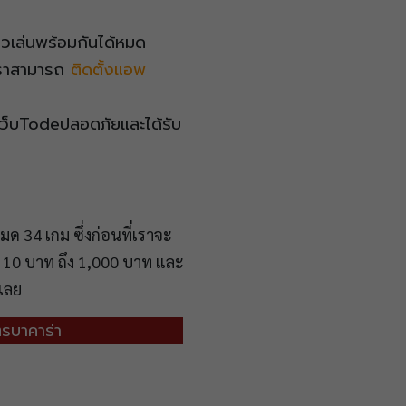
ียวเล่นพร้อมกันได้หมด
งเราสามารถ
ติดตั้งแอพ
เว็บTodeปลอดภัยและได้รับ
ด 34 เกม ซึ่งก่อนที่เราจะ
ย 10 บาท ถึง 1,000 บาท และ
เลย
ตรบาคาร่า