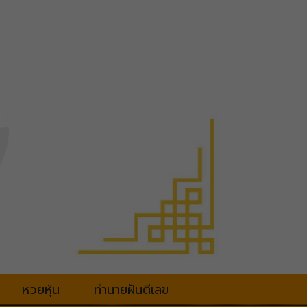
หวยหุ้น
ทำนายฝันตีเลข