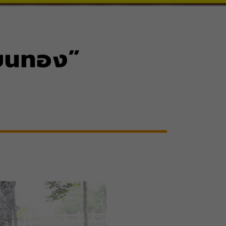
คียนทอง”