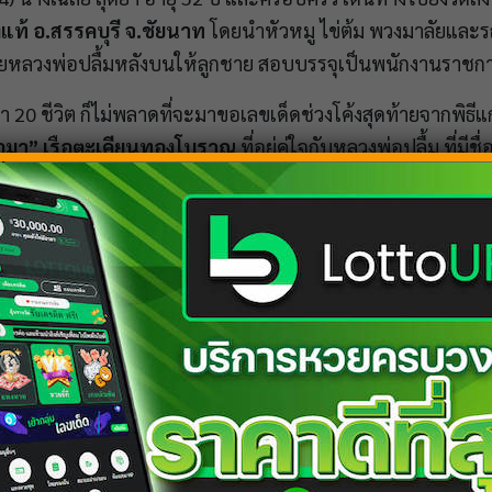
ยงแท้ อ.สรรคบุรี จ.ชัยนาท
โดยนำหัวหมู ไข่ต้ม พวงมาลัยและรถ
ายหลวงพ่อปลื้มหลังบนให้ลูกชาย สอบบรรจุเป็นพนักงานราชก
 20 ชีวิต ก็ไม่พลาดที่จะมาขอเลขเด็ดช่วงโค้งสุดท้ายจากพิธี
ุมา” เรือตะเคียนทองโบราณ
ที่อยู่คู่ใจกับหลวงพ่อปลื้ม ที่มี
้งคนมาขอโชคลาภ มีทั้งคนมาแก้บนนำชุดไทยมาถวายในทุก ๆ งว
หล่านักเสี่ยงโชคทั้งหลาย ต่างก็เห็นเลขไม่ซ้ำกัน ได้แก่