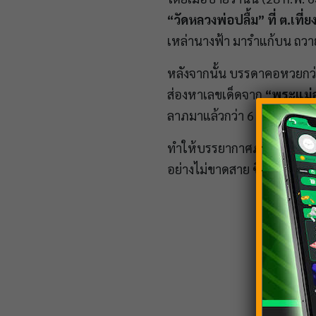
“วัดหลวงพ่อปลื้ม” ที่ ต.เที่
เหล่านางฟ้า มารำแก้บน ถว
หลังจากนั้น บรรดาคอหวยกว่า
ส่องหาเลขเด็ดจาก
“พระแม่อ
ลาภมาแล้วกว่า 6 งวดติด
ทำให้บรรยากาศภายในวัดมีทั
อย่างไม่ขาดสาย ซึ่งในงวดนี้เ