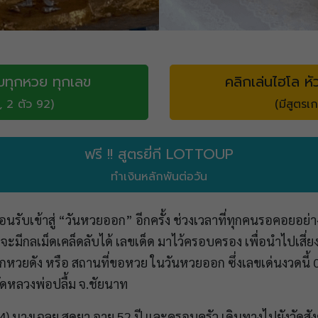
บทุกหวย ทุกเลข
คลิกเล่นไฮโล หั
, 2 ตัว 92)
(มีสูตรเก
ฟรี !! สูตรยี่กี LOTTOUP
ทำเงินหลักพันต่อวัน
้อนรับเข้าสู่ “วันหวยออก” อีกครั้ง ช่วงเวลาที่ทุกคนรอคอยอย่า
ะมีกลเม็ดเคล็ดลับได้ เลขเด็ด มาไว้ครอบครอง เพื่อนำไปเสี่ยง
ักหวยดัง หรือ สถานที่ขอหวย ในวันหวยออก ซึ่งเลขเด่นงวดนี้ 
ัดหลวงพ่อปลื้ม จ.ชัยนาท
64) นางเฉลย สุดยา อายุ 52 ปี และครอบครัว เดินทางไปยังวัดสัง