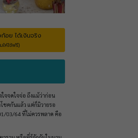
วก้อย ได้เงินจริง
มให้ใช้ฟรี)
งใจจดใจจ่อ ถึงแม้ว่าก่อน
โชคกันแล้ว แต่ก็มิวายรอ
01/03/64 ที่ไม่ควรพลาด คือ
ฆาราม หรือที่รู้จักกันในนาม