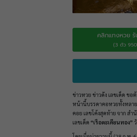
คลิกแทงหวย รั
(3 ตัว 950
ข่าวหวย ข่าวดัง เลขเด็ด ขอต
หน้านี้บรรดาคอหวยทั้งหลายจ
คอย เลขโค้งสุดท้าย จาก สำน
เลขเด็ด
“เรือตะเคียนทอง”
ว
โดยเมื่อบ่ายวานนี้ (28 ก.พ. 