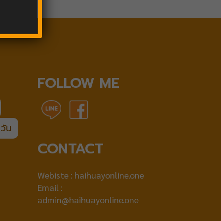
FOLLOW ME
วัน
CONTACT
Webiste :
haihuayonline.one
Email :
admin@haihuayonline.one