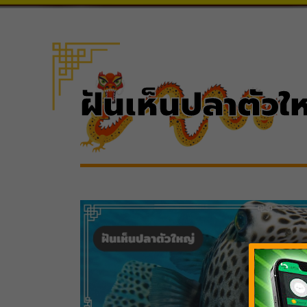
ฝันเห็นปลาตัวใ