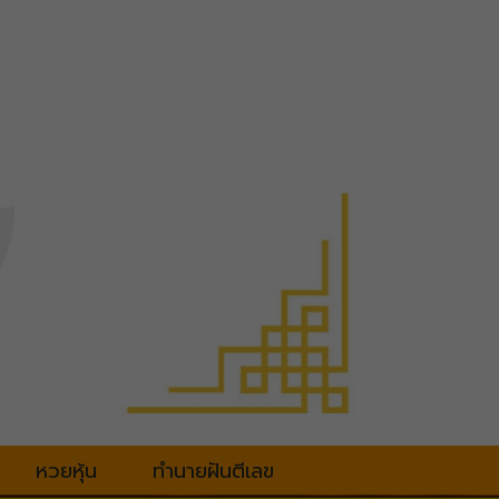
หวยหุ้น
ทำนายฝันตีเลข