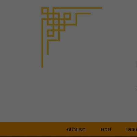
หน้าแรก
หวย
เลขเ