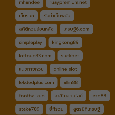
mhandee
ruaypremium.net
เว็บรวย
รับทำเว็บพนัน
สถิติหวยย้อนหลัง
เศรษฐี6.com
simpleplay
kingkong89
lottoup33.com
suckbet
แนวทางหวย
online slot
lekdedplus.com
allin88
footballkub
คาสิโนออนไลน์
ezg88
stake789
ยี่กีรวย
สูตรยี่กีเศรษฐี