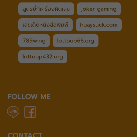
สูตรยี่กีเครื่องคิดเลข
joker gaming
เลขเด็ดหนังสือพิมพ์
huaysuck.com
789wing
lottoup66.org
lottoup432.org
FOLLOW ME
CONTACT