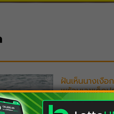
ก
ฝันเห็นนางเงือ
พร้อมเลขเด็ดปร
ทำนายดวงชะตาปี 2567 ฝันเห
เลข เช็กดวงชะตา การงาน ก