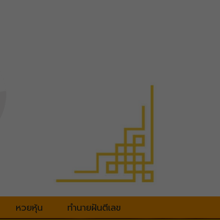
หวยหุ้น
ทำนายฝันตีเลข