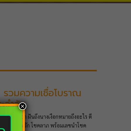
ก รวมความเชื่อโบราณ
ะจำวัน
×
็นนางเงือก ฝันถึงนางเงือกหมายถึงอะไร ตี
ารเงิน ความรัก โชคลาภ พร้อมเลขนำโชค