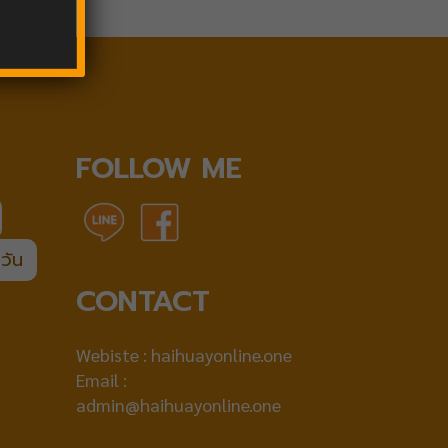
FOLLOW ME
วัน
CONTACT
Webiste :
haihuayonline.one
Email :
admin@haihuayonline.one