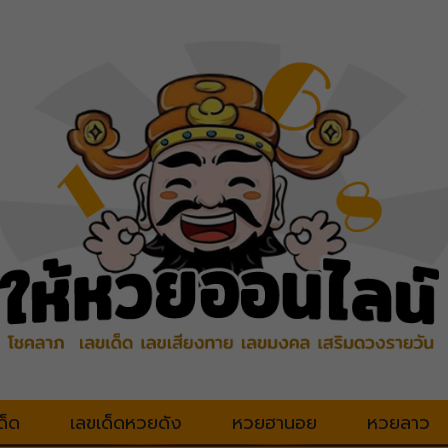
ด็ด
เลขเด็ดหวยดัง
หวยฮานอย
หวยลาว