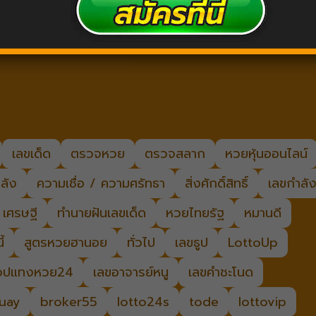
เลขเด็ด
ตรวจหวย
ตรวจสลาก
หวยหุ้นออนไลน์
ลัง
ความเชื่อ / ความศรัทธา
สิ่งศักดิ์สิทธิ์
เลขกำลัง
เศรษฐี
ทำนายฝันเลขเด็ด
หวยไทยรัฐ
หมานดี
้
สูตรหวยฮานอย
ทั่วไป
เลขธูป
LottoUp
วปแทงหวย24
เลขอาจารย์หนู
เลขคำชะโนด
ruay
broker55
lotto24s
tode
lottovip