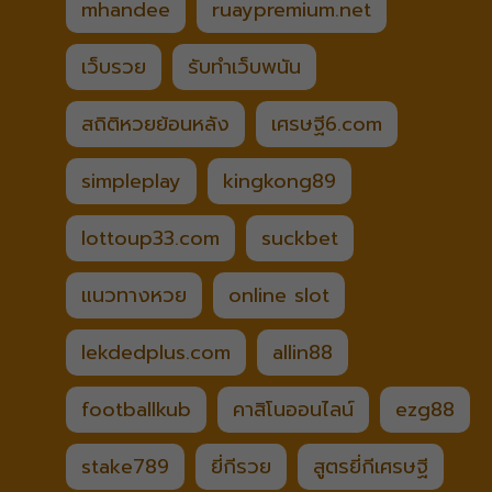
mhandee
ruaypremium.net
เว็บรวย
รับทำเว็บพนัน
สถิติหวยย้อนหลัง
เศรษฐี6.com
simpleplay
kingkong89
lottoup33.com
suckbet
แนวทางหวย
online slot
lekdedplus.com
allin88
footballkub
คาสิโนออนไลน์
ezg88
stake789
ยี่กีรวย
สูตรยี่กีเศรษฐี