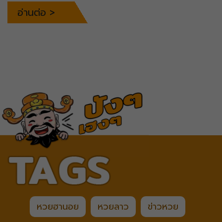
อ่านต่อ >
หวยฮานอย
หวยลาว
ข่าวหวย