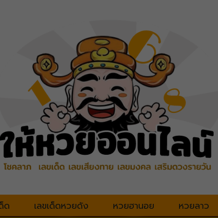
ด็ด
เลขเด็ดหวยดัง
หวยฮานอย
หวยลาว