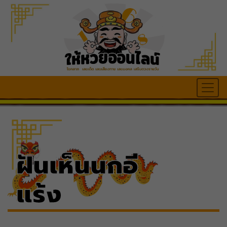
ฝันเห็นนกอี
แร้ง