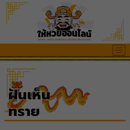
ฝันเห็น
ทราย