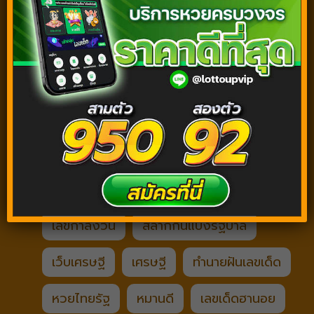
หวยฮานอย
หวยลาว
ข่าวหวย
เลขเด็ด
ตรวจหวย
ตรวจสลาก
หวยหุ้นออนไลน์
หวยออนไลน์888
เครื่องรางของขลัง
ความเชื่อ / ความศรัทธา
สิ่งศักดิ์สิทธิ์
เลขกำลังวัน
สลากกินแบ่งรัฐบาล
เว็บเศรษฐี
เศรษฐี
ทำนายฝันเลขเด็ด
หวยไทยรัฐ
หมานดี
เลขเด็ดฮานอย