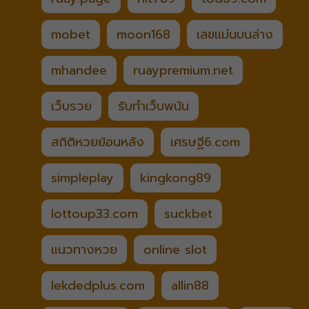
mobet
moon168
เลขแม่นบนล่าง
mhandee
ruaypremium.net
เว็บรวย
รับทำเว็บพนัน
สถิติหวยย้อนหลัง
เศรษฐี6.com
simpleplay
kingkong89
lottoup33.com
suckbet
แนวทางหวย
online slot
lekdedplus.com
allin88