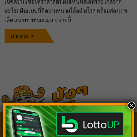
เปิดความเชื่อโหราศาสตร์ ฝันเห็นทะเลทราย เกิดจาก
อะไร? ฝันแบบนี้ตีความหมายได้อย่างไร? พร้อมส่องเลข
เด็ด แนวทางหวยแม่น ๆ งวดนี้
อ่านต่อ >
×