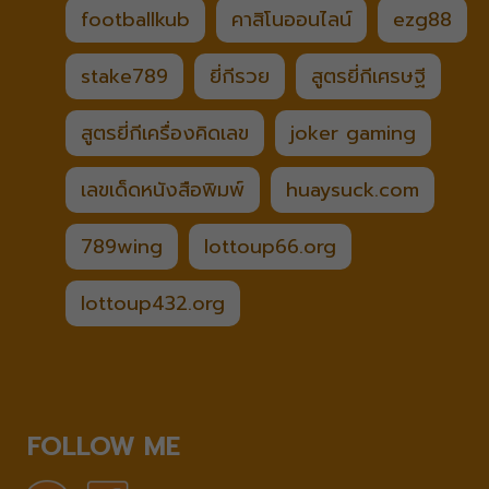
footballkub
คาสิโนออนไลน์
ezg88
stake789
ยี่กีรวย
สูตรยี่กีเศรษฐี
สูตรยี่กีเครื่องคิดเลข
joker gaming
เลขเด็ดหนังสือพิมพ์
huaysuck.com
789wing
lottoup66.org
lottoup432.org
FOLLOW ME