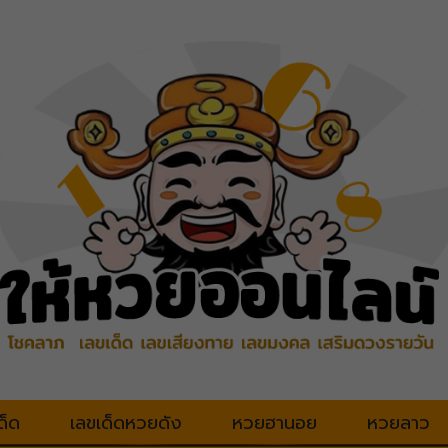
ด็ด
เลขเด็ดหวยดัง
หวยฮานอย
หวยลาว