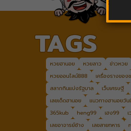
หวยฮานอย
หวยลาว
ข่าวหวย
หวยออนไลน์888
เครื่องรางของข
สลากกินแบ่งรัฐบาล
เว็บเศรษฐี
เลขเด็ดฮานอย
แนวทางฮานอยวันนี
365kub
heng99
เฮง99
เ
เลขอาจารย์ช้าง
เลขสายทหาร