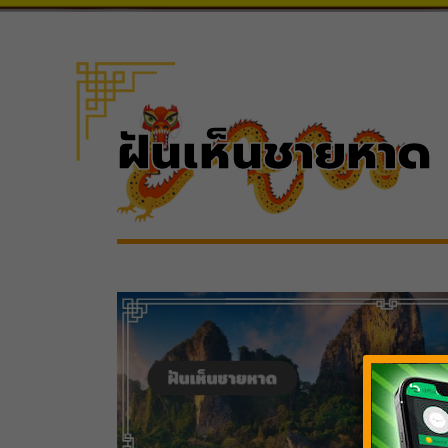
ฝันเห็นชายหาด