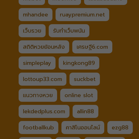
mhandee
ruaypremium.net
เว็บรวย
รับทำเว็บพนัน
สถิติหวยย้อนหลัง
เศรษฐี6.com
simpleplay
kingkong89
lottoup33.com
suckbet
แนวทางหวย
online slot
lekdedplus.com
allin88
footballkub
คาสิโนออนไลน์
ezg88