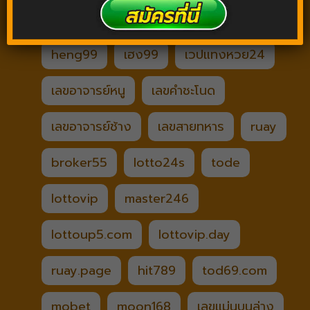
ทั่วไป
เลขธูป
LottoUp
365kub
heng99
เฮง99
เวปแทงหวย24
เลขอาจารย์หนู
เลขคำชะโนด
เลขอาจารย์ช้าง
เลขสายทหาร
ruay
broker55
lotto24s
tode
lottovip
master246
lottoup5.com
lottovip.day
ruay.page
hit789
tod69.com
mobet
moon168
เลขแม่นบนล่าง