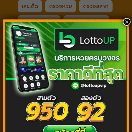
เลขเด็ด
ตรวจหวย
ตรวจสลาก
หวยหุ้นออนไลน์
หวยออนไลน์888
×
เครื่องรางของขลัง
ความเชื่อ / ความศรัทธา
สิ่งศักดิ์สิทธิ์
เลขกำลังวัน
สลากกินแบ่งรัฐบาล
เว็บเศรษฐี
เศรษฐี
ทำนายฝันเลขเด็ด
หวยไทยรัฐ
หมานดี
เลขเด็ดฮานอย
แนวทางฮานอยวันนี้
สูตรหวยฮานอย
ทั่วไป
เลขธูป
LottoUp
365kub