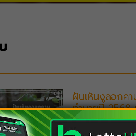
าบ
ฝันเห็นงูลอกคาบ
ทำนายปี 2568 
ฝันเห็นงูลอกคาบ หมายถึงกา
เป็นโอกาสดีในเรื่องงาน เงิ