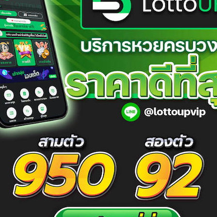
อ่านต่อ >