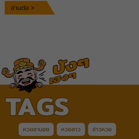
อ่านต่อ >
หวยฮานอย
หวยลาว
ข่าวหวย