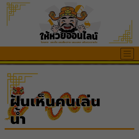
ฝันเห็นคนเล่น
น้ำ