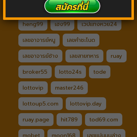
ทั่วไป
เลขธูป
LottoUp
365kub
heng99
เฮง99
เวปแทงหวย24
เลขอาจารย์หนู
เลขคำชะโนด
เลขอาจารย์ช้าง
เลขสายทหาร
ruay
broker55
lotto24s
tode
lottovip
master246
lottoup5.com
lottovip.day
ruay.page
hit789
tod69.com
mobet
moon168
เลขแม่นบนล่าง