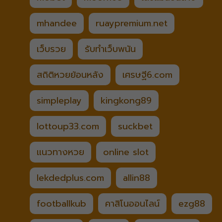
mhandee
ruaypremium.net
เว็บรวย
รับทำเว็บพนัน
สถิติหวยย้อนหลัง
เศรษฐี6.com
simpleplay
kingkong89
lottoup33.com
suckbet
แนวทางหวย
online slot
lekdedplus.com
allin88
footballkub
คาสิโนออนไลน์
ezg88