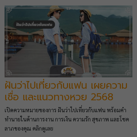
ฝันว่าไปเที่ยวกับแฟน เผยความ
เชื่อ และแนวทางหวย 2568
เปิดความหมายของการ ฝันว่าไปเที่ยวกับแฟน พร้อมคำ
ทำนายในด้านการงาน การเงิน ความรัก สุขภาพ และโชค
ลาภของคุณ คลิกดูเลย