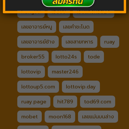
heng99
เฮง99
เวปแทงหวย24
เลขอาจารย์หนู
เลขคำชะโนด
เลขอาจารย์ช้าง
เลขสายทหาร
ruay
broker55
lotto24s
tode
lottovip
master246
lottoup5.com
lottovip.day
ruay.page
hit789
tod69.com
mobet
moon168
เลขแม่นบนล่าง